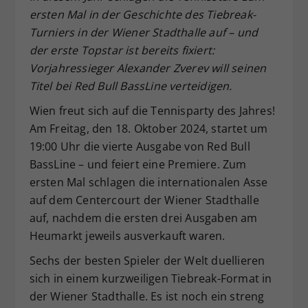
ersten Mal in der Geschichte des Tiebreak-
Dieser Wert speichert Ihre Consent-
Turniers in der Wiener Stadthalle auf – und
Einstellungen. Unter anderem eine
zufällig generierte ID, für die
der erste Topstar ist bereits fixiert:
Zweck
historische Speicherung Ihrer
Vorjahressieger Alexander Zverev will seinen
vorgenommen Einstellungen, falls der
Titel bei Red Bull BassLine verteidigen.
Webseiten-Betreiber dies eingestellt
hat.
Wien freut sich auf die Tennisparty des Jahres!
Am Freitag, den 18. Oktober 2024, startet um
19:00 Uhr die vierte Ausgabe von Red Bull
BassLine – und feiert eine Premiere. Zum
ersten Mal schlagen die internationalen Asse
auf dem Centercourt der Wiener Stadthalle
auf, nachdem die ersten drei Ausgaben am
Heumarkt jeweils ausverkauft waren.
Sechs der besten Spieler der Welt duellieren
sich in einem kurzweiligen Tiebreak-Format in
der Wiener Stadthalle. Es ist noch ein streng