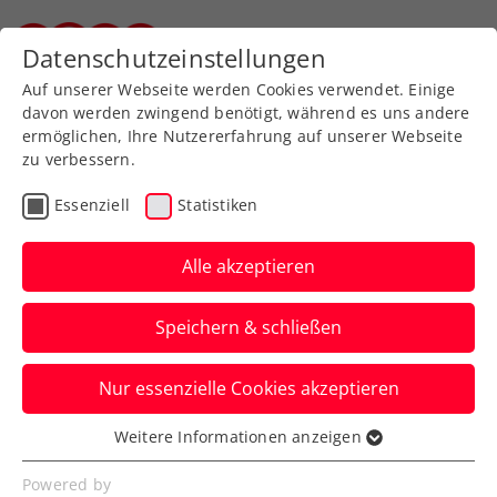
Zurück zur Newsübersicht
Datenschutzeinstellungen
Steirischer Tennisverband
Auf unserer Webseite werden Cookies verwendet. Einige
davon werden zwingend benötigt, während es uns andere
ermöglichen, Ihre Nutzererfahrung auf unserer Webseite
zu verbessern.
Turniere
ATP
Essenziell
Statistiken
Red Bull BassLine:
Titelverteidiger Zverev
Alle akzeptieren
führt Line-up an
Speichern & schließen
Deutschlands Nummer eins tritt erneut
Nur essenzielle Cookies akzeptieren
beim Tiebreak-Turnier im Vorfeld der
Erste Bank Open in Wien an.
Weitere Informationen anzeigen
Essenziell
Verfasst von: Presseaussendung / Redaktion, 07.10.2024
Essenzielle Cookies werden für grundlegende
Powered by