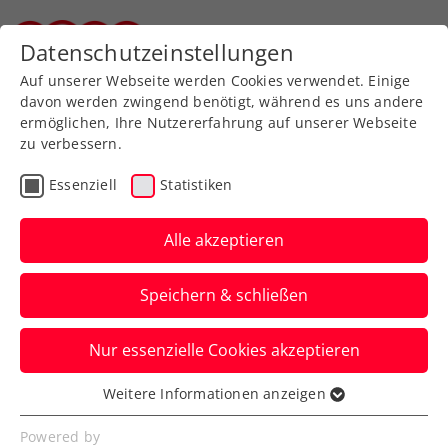
Zurück zur Newsübersicht
Datenschutzeinstellungen
Steirischer Tennisverband
Auf unserer Webseite werden Cookies verwendet. Einige
davon werden zwingend benötigt, während es uns andere
ermöglichen, Ihre Nutzererfahrung auf unserer Webseite
zu verbessern.
Turniere
ATP
Essenziell
Statistiken
Road to Erste Bank Open:
Jetzt für
Alle akzeptieren
Qualifikationsturniere
Speichern & schließen
anmelden
Nur essenzielle Cookies akzeptieren
Nach erfolgreicher Premiere 2024 kehrt
das „Champions of Vienna“-Minicourt-
Weitere Informationen anzeigen
Essenziell
Turnier zurück – aber noch größer!
Essenzielle Cookies werden für grundlegende
Powered by