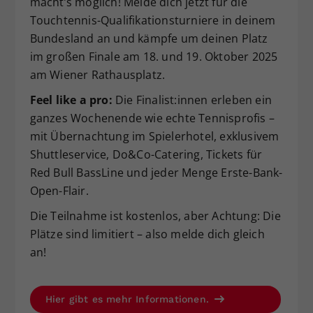
macht’s möglich! Melde dich jetzt für die
Dieser Wert speichert Ihre Consent-
Touchtennis-Qualifikationsturniere in deinem
Einstellungen. Unter anderem eine
Bundesland an und kämpfe um deinen Platz
zufällig generierte ID, für die
im großen Finale am 18. und 19. Oktober 2025
Zweck
historische Speicherung Ihrer
am Wiener Rathausplatz.
vorgenommen Einstellungen, falls der
Webseiten-Betreiber dies eingestellt
Feel like a pro:
Die Finalist:innen erleben ein
hat.
ganzes Wochenende wie echte Tennisprofis –
mit Übernachtung im Spielerhotel, exklusivem
Shuttleservice, Do&Co-Catering, Tickets für
Red Bull BassLine und jeder Menge Erste-Bank-
Open-Flair.
Die Teilnahme ist kostenlos, aber Achtung: Die
Plätze sind limitiert – also melde dich gleich
an!
Hier gibt es mehr Informationen.