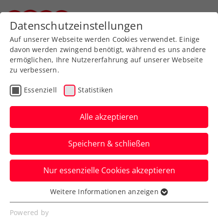
Datenschutzeinstellungen
Steirischer Tennisverband
Auf unserer Webseite werden Cookies verwendet. Einige
davon werden zwingend benötigt, während es uns andere
ermöglichen, Ihre Nutzererfahrung auf unserer Webseite
zu verbessern.
Allgemeine Downloads
Essenziell
Statistiken
Alle akzeptieren
Speichern & schließen
Nur essenzielle Cookies akzeptieren
Weitere Informationen anzeigen
Essenziell
Abmeldeformular
Essenzielle Cookies werden für grundlegende
Powered by