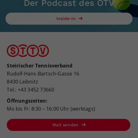
Der Podcast des ÖTV
Dieser Wert speichert Ihre Consent-
Einstellungen. Unter anderem eine
Inside-In
zufällig generierte ID, für die
Zweck
historische Speicherung Ihrer
vorgenommen Einstellungen, falls der
Webseiten-Betreiber dies eingestellt
hat.
Steirischer Tennisverband
Rudolf-Hans-Bartsch-Gasse 16
8430 Leibnitz
Tel.: +43 3452 73660
Öffnungszeiten:
Mo bis Fr: 8:30 – 16:00 Uhr (werktags)
Mail senden