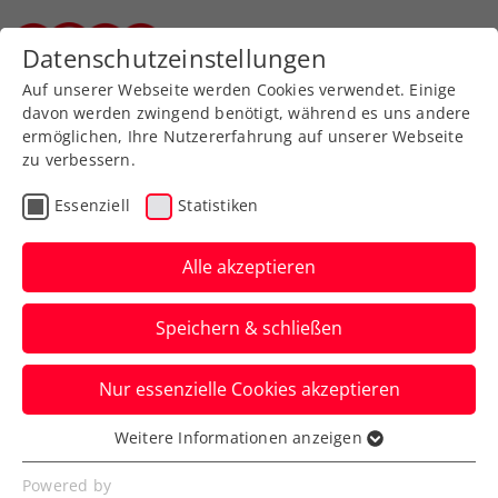
Datenschutzeinstellungen
Steirischer Tennisverband
Auf unserer Webseite werden Cookies verwendet. Einige
davon werden zwingend benötigt, während es uns andere
ermöglichen, Ihre Nutzererfahrung auf unserer Webseite
zu verbessern.
Impressum
Essenziell
Statistiken
Alle akzeptieren
Speichern & schließen
Nur essenzielle Cookies akzeptieren
Weitere Informationen anzeigen
Medieninhaber und –herausgeber
Essenziell
Essenzielle Cookies werden für grundlegende
Powered by
Steirischer Tennisverband