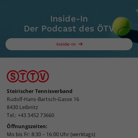
Dieser Wert speichert Ihre Consent-
Einstellungen. Unter anderem eine
Inside-In
zufällig generierte ID, für die
Der Podcast des ÖTV
Zweck
historische Speicherung Ihrer
vorgenommen Einstellungen, falls der
Webseiten-Betreiber dies eingestellt
Inside-In
hat.
Steirischer Tennisverband
Rudolf-Hans-Bartsch-Gasse 16
8430 Leibnitz
Tel.: +43 3452 73660
Öffnungszeiten:
Mo bis Fr: 8:30 – 16:00 Uhr (werktags)