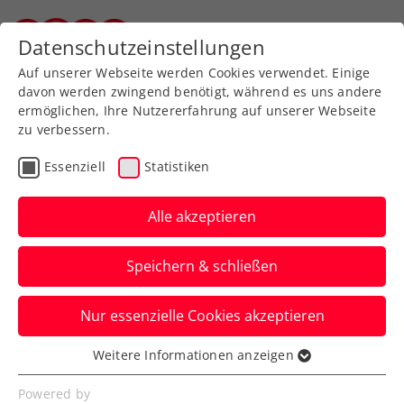
Datenschutzeinstellungen
Steirischer Tennisverband
Auf unserer Webseite werden Cookies verwendet. Einige
davon werden zwingend benötigt, während es uns andere
ermöglichen, Ihre Nutzererfahrung auf unserer Webseite
Allgemeine
Klasse
zu verbessern.
Jugend
Essenziell
Statistiken
SeniorInnen
Alle akzeptieren
Speichern & schließen
Meisterschaft wählen
Nur essenzielle Cookies akzeptieren
Weitere Informationen anzeigen
Essenziell
Essenzielle Cookies werden für grundlegende
Steirische Mannschaftsmeisterschaft 2026 / Herren
Powered by