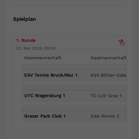
Dieser Wert speichert Ihre Consent-
Einstellungen. Unter anderem eine
Spielplan
zufällig generierte ID, für die
Zweck
historische Speicherung Ihrer
vorgenommen Einstellungen, falls der
1. Runde
Webseiten-Betreiber dies eingestellt
hat.
23. Mai 2026, 09:00
Heimmannschaft
Gastmannschaft
ESV Tennis Bruck/Mur 1
KSV Böhler-Edelstahl 
UTC Riegersburg 1
TC LUV Graz 1
Grazer Park Club 1
GAK-Tennis 2