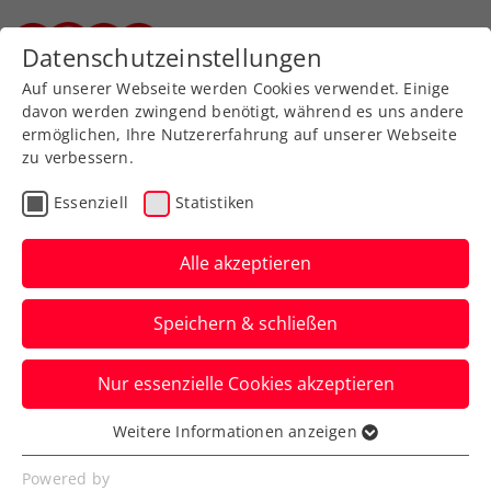
Zurück zur Newsübersicht
Datenschutzeinstellungen
Steirischer Tennisverband
Auf unserer Webseite werden Cookies verwendet. Einige
davon werden zwingend benötigt, während es uns andere
ermöglichen, Ihre Nutzererfahrung auf unserer Webseite
zu verbessern.
Turniere
Essenziell
Statistiken
ATP Erste Bank Open:
Erler/Miedler schreiben
Alle akzeptieren
mit Wien-Heimtriumph
Speichern & schließen
Geschichte
Nur essenzielle Cookies akzeptieren
Die beiden sind die ersten rein
österreichischen Doppelsieger beim ATP-
Weitere Informationen anzeigen
Essenziell
Turnier in der Stadthalle.
Essenzielle Cookies werden für grundlegende
Powered by