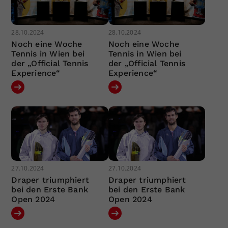
28.10.2024
28.10.2024
Noch eine Woche
Noch eine Woche
Tennis in Wien bei
Tennis in Wien bei
der „Official Tennis
der „Official Tennis
Experience“
Experience“
27.10.2024
27.10.2024
Draper triumphiert
Draper triumphiert
bei den Erste Bank
bei den Erste Bank
Open 2024
Open 2024