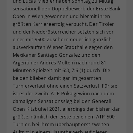
und Lucas Miedler haben Sonntag zu Mittag
Dieser Wert speichert Ihre Consent-
sensationell den Doppelbewerb der Erste Bank
Einstellungen. Unter anderem eine
Open in Wien gewonnen und hiermit ihren
zufällig generierte ID, für die
größten Karriereerfolg verbucht. Der Tiroler
Zweck
historische Speicherung Ihrer
und der Niederösterreicher setzten sich vor
vorgenommen Einstellungen, falls der
einer mit 9500 Zusehern neuerlich gänzlich
Webseiten-Betreiber dies eingestellt
hat.
ausverkauften Wiener Stadthalle gegen den
Mexikaner Santiago Gonzalez und den
Argentinier Andres Molteni nach rund 81
Minuten Spielzeit mit 6:3, 7:6 (1) durch. Die
beiden blieben damit gar im gesamten
Turnierverlauf ohne einen Satzverlust. Für sie
ist es der zweite ATP-Pokalgewinn nach dem
damaligen Sensationssieg bei den Generali
Open Kitzbühel 2021, allerdings der bisher klar
größte: nämlich der erste bei einem ATP-500-
Turnier, bei ihrem überhaupt erst zweiten
Auftritt in einem Hauptbewerb auf dieser