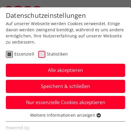
Zurück zur Newsübersicht
Datenschutzeinstellungen
Steirischer Tennisverband
Auf unserer Webseite werden Cookies verwendet. Einige
davon werden zwingend benötigt, während es uns andere
ermöglichen, Ihre Nutzererfahrung auf unserer Webseite
zu verbessern.
Turniere
ATP
Essenziell
Statistiken
Red Bull BassLine:
Titelverteidiger Zverev
Alle akzeptieren
führt Line-up an
Speichern & schließen
Deutschlands Nummer eins tritt erneut
Nur essenzielle Cookies akzeptieren
beim Tiebreak-Turnier im Vorfeld der
Erste Bank Open in Wien an.
Weitere Informationen anzeigen
Essenziell
Verfasst von: Presseaussendung / Redaktion, 07.10.2024
Essenzielle Cookies werden für grundlegende
Powered by