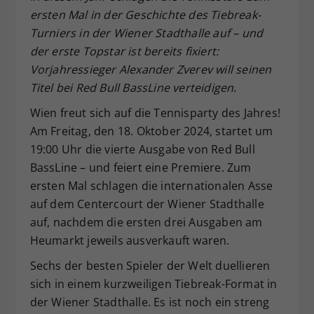
ersten Mal in der Geschichte des Tiebreak-
Dieser Wert speichert Ihre Consent-
Turniers in der Wiener Stadthalle auf – und
Einstellungen. Unter anderem eine
zufällig generierte ID, für die
der erste Topstar ist bereits fixiert:
Zweck
historische Speicherung Ihrer
Vorjahressieger Alexander Zverev will seinen
vorgenommen Einstellungen, falls der
Titel bei Red Bull BassLine verteidigen.
Webseiten-Betreiber dies eingestellt
hat.
Wien freut sich auf die Tennisparty des Jahres!
Am Freitag, den 18. Oktober 2024, startet um
19:00 Uhr die vierte Ausgabe von Red Bull
BassLine – und feiert eine Premiere. Zum
ersten Mal schlagen die internationalen Asse
auf dem Centercourt der Wiener Stadthalle
auf, nachdem die ersten drei Ausgaben am
Heumarkt jeweils ausverkauft waren.
Sechs der besten Spieler der Welt duellieren
sich in einem kurzweiligen Tiebreak-Format in
der Wiener Stadthalle. Es ist noch ein streng