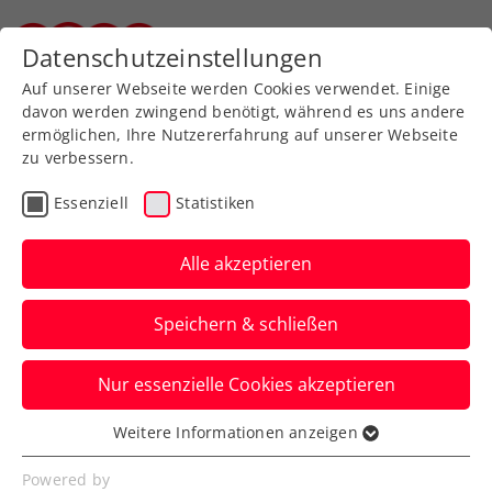
Zurück zur Newsübersicht
Datenschutzeinstellungen
Steirischer Tennisverband
Auf unserer Webseite werden Cookies verwendet. Einige
davon werden zwingend benötigt, während es uns andere
ermöglichen, Ihre Nutzererfahrung auf unserer Webseite
zu verbessern.
Verbands-Info
Kooperationen
Essenziell
Statistiken
Sei live dabei: Mit
simpliTV die Erste Bank
Alle akzeptieren
Open gratis streamen!
Speichern & schließen
Verfasst von: , 25.10.2023
Nur essenzielle Cookies akzeptieren
Weitere Informationen anzeigen
Essenziell
Essenzielle Cookies werden für grundlegende
Powered by