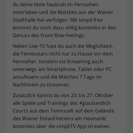
du deine Idole hautnah im Fernsehen
Dieser Wert speichert Ihre Consent-
miterleben und die Matches aus der Wiener
Einstellungen. Unter anderem eine
Stadthalle live verfolgen. Mit simpli free
zufällig generierte ID, für die
Zweck
historische Speicherung Ihrer
kommst du noch dazu völlig kostenlos in den
vorgenommen Einstellungen, falls der
Genuss des Front Row-Feelings.
Webseiten-Betreiber dies eingestellt
Neben Live-TV hast du auch die Möglichkeit,
hat.
die Tennisstars nicht nur zu Hause vor dem
Fernseher, sondern via Streaming auch
unterwegs am Smartphone, Tablet oder PC
anzufeuern und die Matches 7 Tage im
Nachhinein zu streamen.
Zusätzlich kannst du von 23. bis 27. Oktober
alle Spiele und Trainings des #glaubandich
Courts aus dem Tenniszelt auf dem Gelände
des Wiener Eislauf-Vereins am Heumarkt
kostenlos über die simpliTV App streamen.