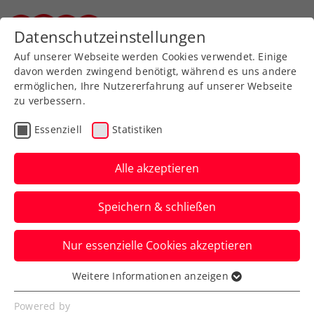
Zurück zur Newsübersicht
Datenschutzeinstellungen
Steirischer Tennisverband
Auf unserer Webseite werden Cookies verwendet. Einige
davon werden zwingend benötigt, während es uns andere
ermöglichen, Ihre Nutzererfahrung auf unserer Webseite
zu verbessern.
Turniere
ATP
Essenziell
Statistiken
Red Bull BassLine 2024:
Zverev kann seinen Titel
Alle akzeptieren
verteidigen
Speichern & schließen
Der deutsche Weltranglistendritte
Nur essenzielle Cookies akzeptieren
triumphiert wie 2023 beim coolen
Aufwärmturnier zum ATP-Event in Wien.
Weitere Informationen anzeigen
Essenziell
Verfasst von: Presseaussendung / Redaktion, 19.10.2024
Essenzielle Cookies werden für grundlegende
Powered by