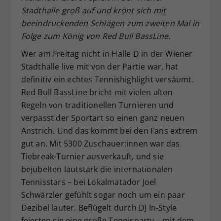
Stadthalle groß auf und krönt sich mit
Dieser Wert speichert Ihre Consent-
beeindruckenden Schlägen zum zweiten Mal in
Einstellungen. Unter anderem eine
zufällig generierte ID, für die
Folge zum König von Red Bull BassLine.
Zweck
historische Speicherung Ihrer
Wer am Freitag nicht in Halle D in der Wiener
vorgenommen Einstellungen, falls der
Stadthalle live mit von der Partie war, hat
Webseiten-Betreiber dies eingestellt
hat.
definitiv ein echtes Tennishighlight versäumt.
Red Bull BassLine bricht mit vielen alten
Regeln von traditionellen Turnieren und
verpasst der Sportart so einen ganz neuen
Anstrich. Und das kommt bei den Fans extrem
gut an. Mit 5300 Zuschauer:innen war das
Tiebreak-Turnier ausverkauft, und sie
bejubelten lautstark die internationalen
Tennisstars – bei Lokalmatador Joel
Schwärzler gefühlt sogar noch um ein paar
Dezibel lauter. Beflügelt durch DJ In-Style
feierten sie eine große Tennisparty – mit dem