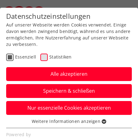
Zurück zur Newsübersicht
Datenschutzeinstellungen
Steirischer Tennisverband
Auf unserer Webseite werden Cookies verwendet. Einige
davon werden zwingend benötigt, während es uns andere
ermöglichen, Ihre Nutzererfahrung auf unserer Webseite
zu verbessern.
ATP
Turniere
Essenziell
Statistiken
Erste Bank Open: 3.
Hauptbewerbs-Wildcard
Alle akzeptieren
an Berrettini
Speichern & schließen
Für die Qualifikation erhalten Lukas
Nur essenzielle Cookies akzeptieren
Neumayer, Joel Schwärzler und Nicolai
Budkov Kjär Freikarten.
Weitere Informationen anzeigen
Essenziell
Verfasst von: Presseaussendung / Redaktion, 16.10.2025
Essenzielle Cookies werden für grundlegende
Powered by