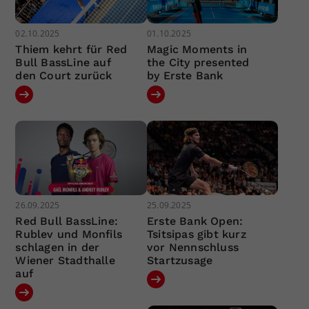
02.10.2025
01.10.2025
Thiem kehrt für Red
Magic Moments in
Bull BassLine auf
the City presented
den Court zurück
by Erste Bank
26.09.2025
25.09.2025
Red Bull BassLine:
Erste Bank Open:
Rublev und Monfils
Tsitsipas gibt kurz
schlagen in der
vor Nennschluss
Wiener Stadthalle
Startzusage
auf