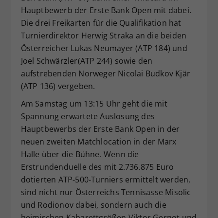
Hauptbewerb der Erste Bank Open mit dabei.
Dieser Wert speichert Ihre Consent-
Die drei Freikarten für die Qualifikation hat
Einstellungen. Unter anderem eine
zufällig generierte ID, für die
Turnierdirektor Herwig Straka an die beiden
Zweck
historische Speicherung Ihrer
Österreicher Lukas Neumayer (ATP 184) und
vorgenommen Einstellungen, falls der
Joel Schwärzler(ATP 244) sowie den
Webseiten-Betreiber dies eingestellt
aufstrebenden Norweger Nicolai Budkov Kjär
hat.
(ATP 136) vergeben.
Am Samstag um 13:15 Uhr geht die mit
Spannung erwartete Auslosung des
Hauptbewerbs der Erste Bank Open in der
neuen zweiten Matchlocation in der Marx
Halle über die Bühne. Wenn die
Erstrundenduelle des mit 2.736.875 Euro
dotierten ATP-500-Turniers ermittelt werden,
sind nicht nur Österreichs Tennisasse Misolic
und Rodionov dabei, sondern auch die
heimischen Kabarettgrößen Viktor Gernot und