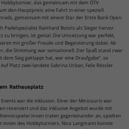
m Hobbyturnier, das gemeinsam mit dem ÖTV
m den Hauptpreis: eine Fahrt in einer speziell
enrads, gemeinsam mit einem Star der Erste Bank Open.
ch Padelspezialist Rainhard Boisits als Sieger hervor.
z zu bringen, ist genial. Die Umsetzung war perfekt,
 waren mit großer Freude und Begeisterung dabei. Ab
r, die Stimmung war sensationell. Der Spaß stand zwar
t dem Sieg geklappt hat, war eine Draufgabe“, so
Auf Platz zwei landete Sabrina Urban, Felix Rössler
 dem Rathausplatz
Events war die Inklusion. Einer der Minicourts war
nnen reserviert und das inklusive Angebot wurde mit
ennisspieler:innen traten gegeneinander an, spielten
r:innen des Hobbyturniers. Nico Langmann konnte