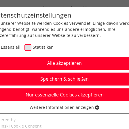
ÖTV
Landesverbände
News
tenschutzeinstellungen
 unserer Webseite werden Cookies verwendet. Einige davon wer
Ausbildungen
Services
Über uns
ngend benötigt, während es uns andere ermöglichen, Ihre
zererfahrung auf unserer Webseite zu verbessern.
Essenziell
Statistiken
Alle akzeptieren
Speichern & schließen
ere
Nur essenzielle Cookies akzeptieren
in the City presented
Weitere Informationen anzeigen
ssenziell
senzielle Cookies werden für grundlegende Funktionen der
ered by
bseite benötigt. Dadurch ist gewährleistet, dass die Webseite
linski Cookie Consent