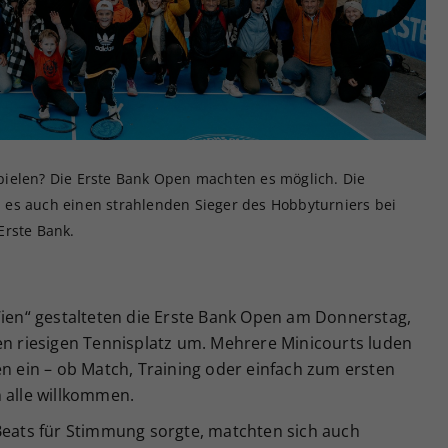
Zweck
generierte ID, für die historische Speicherung
Ihrer vorgenommen Einstellungen, falls der
Webseiten-Betreiber dies eingestellt hat.
ielen? Die Erste Bank Open machten es möglich. Die
es auch einen strahlenden Sieger des Hobbyturniers bei
Erste Bank.
Wien“ gestalteten die Erste Bank Open am Donnerstag,
en riesigen Tennisplatz um. Mehrere Minicourts luden
en ein – ob Match, Training oder einfach zum ersten
 alle willkommen.
 Beats für Stimmung sorgte, matchten sich auch