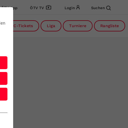
ÖTV App
ÖTV TV
Login
Suchen
den
DC-Tickets
Liga
Turniere
Rangliste