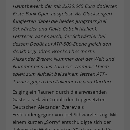
Hauptbewerb der mit 2.626.045 Euro dotierten
Dieser Wert speichert Ihre Consent-
Erste Bank Open ausgelost. Als Glücksengerl
Einstellungen. Unter anderem eine
zufällig generierte ID, für die
fungierten dabei die beiden Jungstars Joel
Zweck
historische Speicherung Ihrer
Schwärzler und Flavio Cobolli (Italien).
vorgenommen Einstellungen, falls der
Letzterer war es auch, der Schwärzler bei
Webseiten-Betreiber dies eingestellt
dessen Debüt auf ATP-500-Ebene gleich den
hat.
denkbar größten Brocken bescherte:
Alexander Zverev, Nummer drei der Welt und
Nummer eins des Turniers. Dominic Thiem
spielt zum Auftakt bei seinem letzten ATP-
Turnier gegen den Italiener Luciano Darderi.
Es ging ein Raunen durch die anwesenden
Gäste, als Flavio Cobolli den topgesetzten
Deutschen Alexander Zverev als
Erstrundengegner von Joel Schwärzler zog. Mit
einem kurzen „Sorry“ entschuldigte sich der
italienische Weltranglisten-30. dann auch für