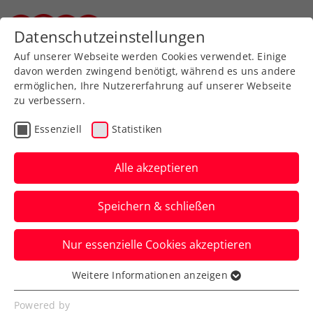
Zurück zur Newsübersicht
Datenschutzeinstellungen
Steirischer Tennisverband
Auf unserer Webseite werden Cookies verwendet. Einige
davon werden zwingend benötigt, während es uns andere
ermöglichen, Ihre Nutzererfahrung auf unserer Webseite
zu verbessern.
Turniere
ATP
Essenziell
Statistiken
Erste Bank Open:
Schwärzler bei Wien-
Alle akzeptieren
Debüt gegen Zverev
Speichern & schließen
Dominic Thiem trifft indes bei seinem
Nur essenzielle Cookies akzeptieren
großen ATP-Abschiedsauftritt zum Auftakt
auf Luciano Darderi.
Weitere Informationen anzeigen
Essenziell
Verfasst von: Presseaussendung / Redaktion, 19.10.2024
Essenzielle Cookies werden für grundlegende
Powered by