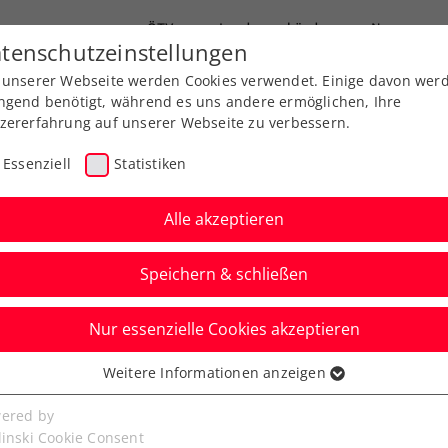
ÖTV
Landesverbände
News
tenschutzeinstellungen
 unserer Webseite werden Cookies verwendet. Einige davon wer
Ausbildungen
Services
Über uns
ngend benötigt, während es uns andere ermöglichen, Ihre
zererfahrung auf unserer Webseite zu verbessern.
Essenziell
Statistiken
Alle akzeptieren
Speichern & schließen
ere
Nur essenzielle Cookies akzeptieren
in the City by Erste
Weitere Informationen anzeigen
ssenziell
senzielle Cookies werden für grundlegende Funktionen der
ered by
bseite benötigt. Dadurch ist gewährleistet, dass die Webseite
linski Cookie Consent