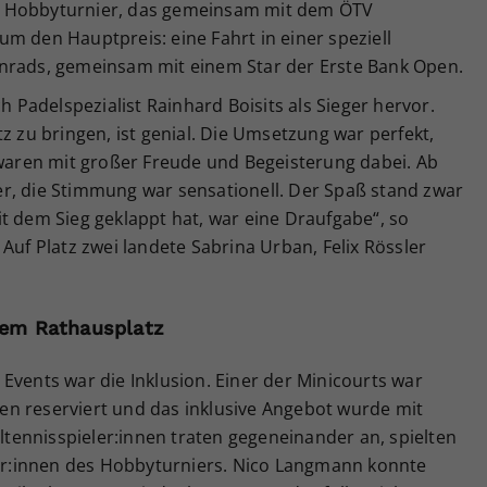
m Hobbyturnier, das gemeinsam mit dem ÖTV
m den Hauptpreis: eine Fahrt in einer speziell
enrads, gemeinsam mit einem Star der Erste Bank Open.
ch Padelspezialist Rainhard Boisits als Sieger hervor.
z zu bringen, ist genial. Die Umsetzung war perfekt,
 waren mit großer Freude und Begeisterung dabei. Ab
r, die Stimmung war sensationell. Der Spaß stand zwar
t dem Sieg geklappt hat, war eine Draufgabe“, so
Auf Platz zwei landete Sabrina Urban, Felix Rössler
 dem Rathausplatz
Events war die Inklusion. Einer der Minicourts war
nnen reserviert und das inklusive Angebot wurde mit
ennisspieler:innen traten gegeneinander an, spielten
r:innen des Hobbyturniers. Nico Langmann konnte