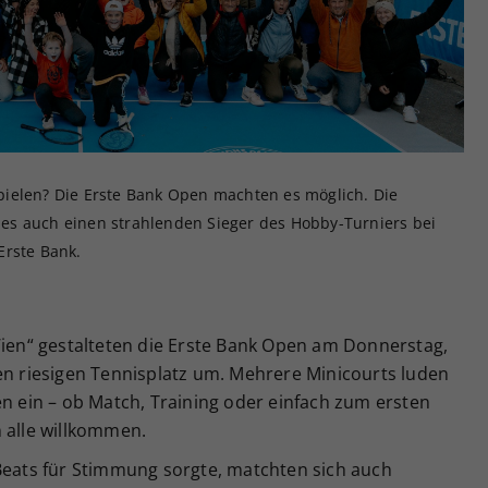
Zweck
generierte ID, für die historische Speicherung
Ihrer vorgenommen Einstellungen, falls der
Webseiten-Betreiber dies eingestellt hat.
ielen? Die Erste Bank Open machten es möglich. Die
es auch einen strahlenden Sieger des Hobby-Turniers bei
Erste Bank.
Wien“ gestalteten die Erste Bank Open am Donnerstag,
en riesigen Tennisplatz um. Mehrere Minicourts luden
en ein – ob Match, Training oder einfach zum ersten
 alle willkommen.
 Beats für Stimmung sorgte, matchten sich auch