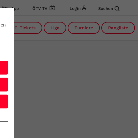
ÖTV App
ÖTV TV
Login
Suchen
den
DC-Tickets
Liga
Turniere
Rangliste