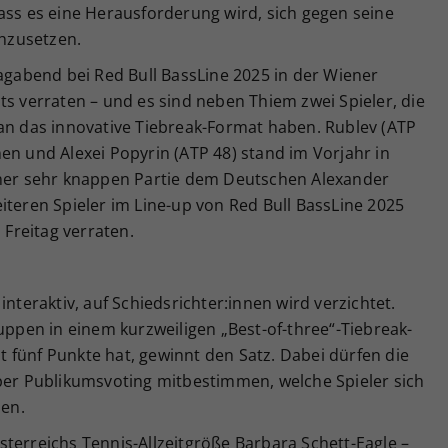
ass es eine Herausforderung wird, sich gegen seine
hzusetzen.
tagabend bei Red Bull BassLine 2025 in der Wiener
ts verraten – und es sind neben Thiem zwei Spieler, die
 an das innovative Tiebreak-Format haben. Rublev (ATP
en und Alexei Popyrin (ATP 48) stand im Vorjahr in
iner sehr knappen Partie dem Deutschen Alexander
iteren Spieler im Line-up von Red Bull BassLine 2025
Freitag verraten.
interaktiv, auf Schiedsrichter:innen wird verzichtet.
ruppen in einem kurzweiligen „Best-of-three“-Tiebreak-
 fünf Punkte hat, gewinnt den Satz. Dabei dürfen die
 per Publikumsvoting mitbestimmen, welche Spieler sich
en.
terreichs Tennis-Allzeitgröße Barbara Schett-Eagle –