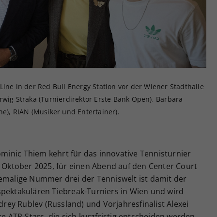
Zweck
generierte ID, für die historische Speicherung
Ihrer vorgenommen Einstellungen, falls der
Webseiten-Betreiber dies eingestellt hat.
Line in der Red Bull Energy Station vor der Wiener Stadthalle
rwig Straka (Turnierdirektor Erste Bank Open), Barbara
ne), RIAN (Musiker und Entertainer).
inic Thiem kehrt für das innovative Tennisturnier
. Oktober 2025, für einen Abend auf den Center Court
hemalige Nummer drei der Tenniswelt ist damit der
spektakulären Tiebreak-Turniers in Wien und wird
ndrey Rublev (Russland) und Vorjahresfinalist Alexei
re ATP-Stars, die sich kurzfristig entscheiden werden,