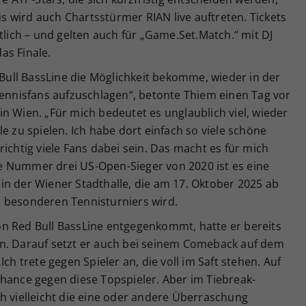
 wird auch Chartsstürmer RIAN live auftreten. Tickets
tlich – und gelten auch für „Game.Set.Match.“ mit DJ
as Finale.
d Bull BassLine die Möglichkeit bekomme, wieder in der
Tennisfans aufzuschlagen“, betonte Thiem einen Tag vor
n Wien. „Für mich bedeutet es unglaublich viel, wieder
e zu spielen. Ich habe dort einfach so viele schöne
ichtig viele Fans dabei sein. Das macht es für mich
e Nummer drei US-Open-Sieger von 2020 ist es eine
in der Wiener Stadthalle, die am 17. Oktober 2025 ab
 besonderen Tennisturniers wird.
n Red Bull BassLine entgegenkommt, hatte er bereits
n. Darauf setzt er auch bei seinem Comeback auf dem
ch trete gegen Spieler an, die voll im Saft stehen. Auf
Chance gegen diese Topspieler. Aber im Tiebreak-
h vielleicht die eine oder andere Überraschung