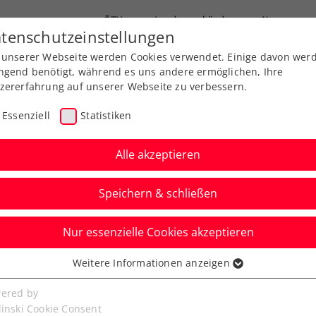
ÖTV
Landesverbände
News
tenschutzeinstellungen
 unserer Webseite werden Cookies verwendet. Einige davon wer
Ausbildungen
Services
Über uns
ngend benötigt, während es uns andere ermöglichen, Ihre
zererfahrung auf unserer Webseite zu verbessern.
Essenziell
Statistiken
Alle akzeptieren
Speichern & schließen
Nur essenzielle Cookies akzeptieren
ine: Thiem hofft auf
Weitere Informationen anzeigen
ssenziell
 andere Überraschung“
senzielle Cookies werden für grundlegende Funktionen der
ered by
bseite benötigt. Dadurch ist gewährleistet, dass die Webseite
linski Cookie Consent