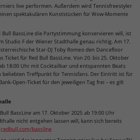
turniers live performen. Außerdem wird Tennisfreestyler
t seinen spektakulären Kunststücken für Wow-Momente
ull BassLine die Partystimmung konservieren will, ist
m Studio F der Wiener Stadthalle genau richtig. Am 17.
terreichische Star-DJ Toby Romeo den Dancefloor
s Ticket für Red Bull BassLine. Von 20. bis 25. Oktober
 ab 18:00 Uhr mit Cocktailbar und entspannten Beats
eliebten Treffpunkt für Tennisfans. Der Eintritt ist für
ank-Open-Ticket für den jeweiligen Tag frei – es gilt
halle
 Bull BassLine am 17. Oktober 2025 ab 19:00 Uhr
thalle nicht entgehen lassen will, kann sich bereits
:
redbull.com/bassline