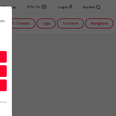
ÖTV App
ÖTV TV
Login
Suchen
den
DC-Tickets
Liga
Turniere
Rangliste