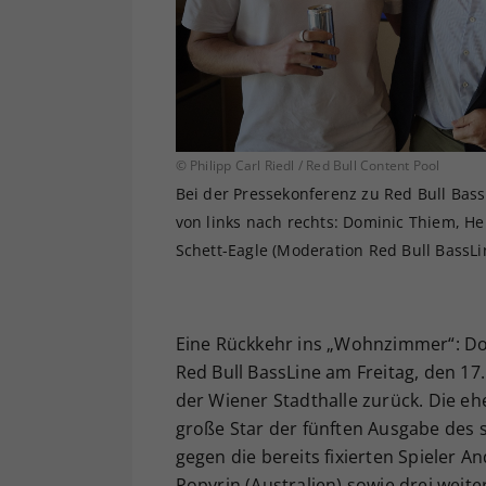
© Philipp Carl Riedl / Red Bull Content Pool
Bei der Pressekonferenz zu Red Bull Bass
von links nach rechts: Dominic Thiem, He
Schett-Eagle (Moderation Red Bull BassLi
Eine Rückkehr ins „Wohnzimmer“: Dom
Red Bull BassLine am Freitag, den 17
der Wiener Stadthalle zurück. Die e
große Star der fünften Ausgabe des 
gegen die bereits fixierten Spieler A
Popyrin (Australien) sowie drei weite