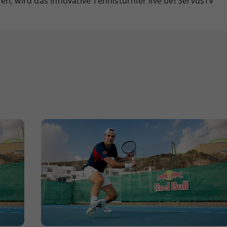
nnen, wird das innovative Tennisturnier live bei ServusTV