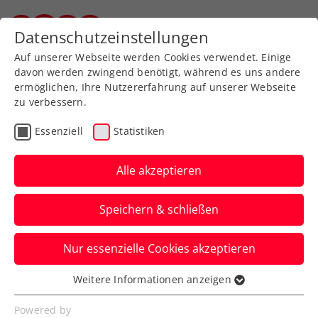
Zurück zur Newsübersicht
Datenschutzeinstellungen
Steirischer Tennisverband
Auf unserer Webseite werden Cookies verwendet. Einige
davon werden zwingend benötigt, während es uns andere
ermöglichen, Ihre Nutzererfahrung auf unserer Webseite
zu verbessern.
Rollstuhltennis
Inklusion
ATP
Essenziell
Statistiken
Turniere
Alle akzeptieren
Sinner gegen Zverev:
Speichern & schließen
Traumfinale bei den Erste
Bank Open
Nur essenzielle Cookies akzeptieren
Der Italiener und der Deutsche greifen
Weitere Informationen anzeigen
Essenziell
jeweils nach ihrem zweiten Titel beim
Essenzielle Cookies werden für grundlegende
Powered by
ATP-500-Turnier in Wien.