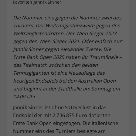
Favoriten Jannik Sinner.
Dieser Wert speichert Ihre Consent-
Einstellungen. Unter anderem eine
Die Nummer eins gegen die Nummer zwei des
zufällig generierte ID, für die
Turniers. Der Weltranglistenzweite gegen den
Zweck
historische Speicherung Ihrer
Weltranglistendritten. Der Wien-Sieger 2023
vorgenommen Einstellungen, falls der
Webseiten-Betreiber dies eingestellt
gegen den Wien-Sieger 2021. Oder einfach nur:
hat.
Jannik Sinner gegen Alexander Zverev. Die
Erste Bank Open 2025 haben ihr Traumfinale –
das Titelmatch zwischen den beiden
Tennisgiganten ist eine Neuauflage des
heurigen Endspiels bei den Australian Open
und beginnt in der Stadthalle am Sonntag um
14:00 Uhr.
Jannik Sinner ist ohne Satzverlust in das
Endspiel der mit 2.736.875 Euro dotierten
Erste Bank Open eingezogen. Die italienische
Nummer eins des Turniers besiegte am