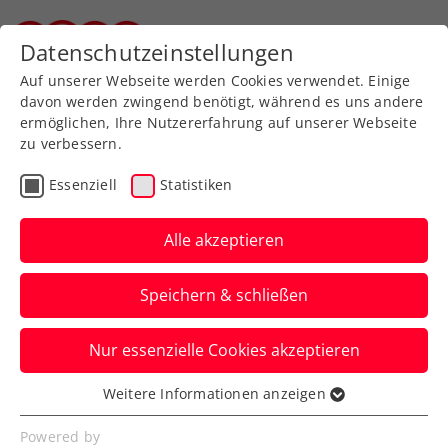
Zurück zur Newsübersicht
Datenschutzeinstellungen
Steirischer Tennisverband
Auf unserer Webseite werden Cookies verwendet. Einige
davon werden zwingend benötigt, während es uns andere
ermöglichen, Ihre Nutzererfahrung auf unserer Webseite
zu verbessern.
Turniere
ATP
Essenziell
Statistiken
Noch eine Woche Tennis
in Wien bei der „Official
Alle akzeptieren
Tennis Experience“
Speichern & schließen
Noch bis 3. November hat die
Nur essenzielle Cookies akzeptieren
sehenswerte Ausstellung im Studio F der
Wiener Stadthalle geöffnet.
Weitere Informationen anzeigen
Essenziell
Verfasst von: Presseaussendung / Redaktion, 28.10.2024
Essenzielle Cookies werden für grundlegende
Powered by