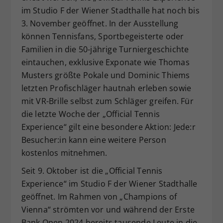
im Studio F der Wiener Stadthalle hat noch bis
Dieser Wert speichert Ihre Consent-
3. November geöffnet. In der Ausstellung
Einstellungen. Unter anderem eine
zufällig generierte ID, für die
können Tennisfans, Sportbegeisterte oder
Zweck
historische Speicherung Ihrer
Familien in die 50-jährige Turniergeschichte
vorgenommen Einstellungen, falls der
eintauchen, exklusive Exponate wie Thomas
Webseiten-Betreiber dies eingestellt
Musters größte Pokale und Dominic Thiems
hat.
letzten Profischläger hautnah erleben sowie
mit VR-Brille selbst zum Schläger greifen. Für
die letzte Woche der „Official Tennis
Experience“ gilt eine besondere Aktion: Jede:r
Besucher:in kann eine weitere Person
kostenlos mitnehmen.
Seit 9. Oktober ist die „Official Tennis
Experience“ im Studio F der Wiener Stadthalle
geöffnet. Im Rahmen von „Champions of
Vienna“ strömten vor und während der Erste
Bank Open 2024 bereits tausende Leute in die