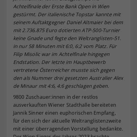
Achtelfinale der Erste Bank Open in Wien
Dieser Wert speichert Ihre Consent-
gestürmt. Der italienische Topstar kannte mit
Einstellungen. Unter anderem eine
zufällig generierte ID, für die
seinem Auftaktgegner Daniel Altmaier bei dem
Zweck
historische Speicherung Ihrer
mit 2.736.875 Euro dotierten ATP-500-Turnier
vorgenommen Einstellungen, falls der
keine Gnade und fegte den Weltranglisten-51.
Webseiten-Betreiber dies eingestellt
in nur 58 Minuten mit 6:0, 6:2 vom Platz. Für
hat.
Filip Misolic war im Achtelfinale hingegen
Endstation. Der letzte im Hauptbewerb
vertretene Österreicher musste sich gegen
den als Nummer drei gesetzten Australier Alex
de Minaur mit 4:6, 4:6 geschlagen geben.
9800 Zuschauer:innen in der restlos
ausverkauften Wiener Stadthalle bereiteten
Jannik Sinner einen euphorischen Empfang,
für den sich der aktuelle Weltranglistenzweite
mit einer überragenden Vorstellung bedankte.
Der Wien-Sieger des Jahres 2023 brachte