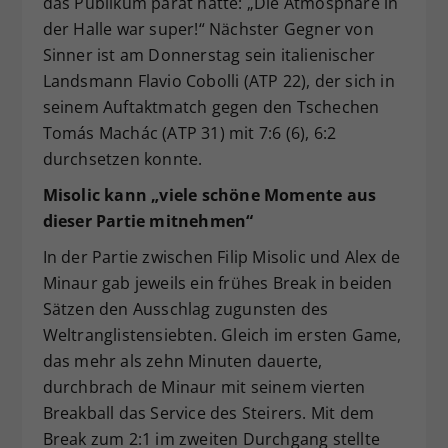
das Publikum parat hatte: „Die Atmosphäre in
der Halle war super!“ Nächster Gegner von
Sinner ist am Donnerstag sein italienischer
Landsmann Flavio Cobolli (ATP 22), der sich in
seinem Auftaktmatch gegen den Tschechen
Tomás Machác (ATP 31) mit 7:6 (6), 6:2
durchsetzen konnte.
Misolic kann „viele schöne Momente aus
dieser Partie mitnehmen“
In der Partie zwischen Filip Misolic und Alex de
Minaur gab jeweils ein frühes Break in beiden
Sätzen den Ausschlag zugunsten des
Weltranglistensiebten. Gleich im ersten Game,
das mehr als zehn Minuten dauerte,
durchbrach de Minaur mit seinem vierten
Breakball das Service des Steirers. Mit dem
Break zum 2:1 im zweiten Durchgang stellte