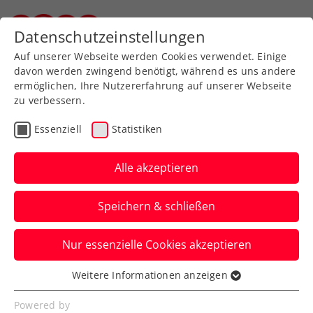
Zurück zur Newsübersicht
Datenschutzeinstellungen
Steirischer Tennisverband
Auf unserer Webseite werden Cookies verwendet. Einige
davon werden zwingend benötigt, während es uns andere
ermöglichen, Ihre Nutzererfahrung auf unserer Webseite
zu verbessern.
ATP
Turniere
Essenziell
Statistiken
Erste Bank Open: Misolic
wehrt sich gegen de
Alle akzeptieren
Minaur tapfer
Speichern & schließen
Doch auch Österreichs Nummer eins
Nur essenzielle Cookies akzeptieren
beißt sich beim ATP-Turnier in Wien am
„Aussie“ die Zähne aus.
Weitere Informationen anzeigen
Essenziell
Verfasst von: Presseaussendung / Redaktion, 22.10.2025
Essenzielle Cookies werden für grundlegende
Powered by