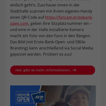
einfach geht’s: Zuschauer:innen in der
Dieser Wert speichert Ihre Consent-
Stadthalle scannen mit ihrem eigenen Handy
Einstellungen. Unter anderem eine
zufällig generierte ID, für die
einen QR-Code auf
https://fancam.erstebank-
Zweck
historische Speicherung Ihrer
open.com
, geben ihre Sitzplatznummer ein –
vorgenommen Einstellungen, falls der
und eine in der Halle installierte Kamera
Webseiten-Betreiber dies eingestellt
macht ein Foto von den Fans in den Rängen.
hat.
Das Bild (mit Erste-Bank-Open- und EBOe-
Branding) kann anschließend via Social Media
gepostet werden. Probiert es aus!
Hier gibt es mehr Informationen.