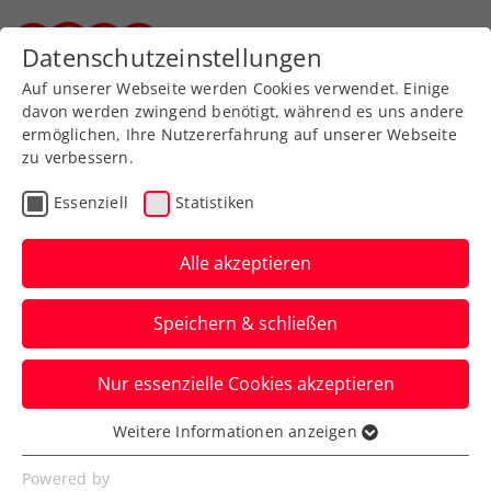
Zurück zur Newsübersicht
Datenschutzeinstellungen
Steirischer Tennisverband
Auf unserer Webseite werden Cookies verwendet. Einige
davon werden zwingend benötigt, während es uns andere
ermöglichen, Ihre Nutzererfahrung auf unserer Webseite
zu verbessern.
ATP
Turniere
Essenziell
Statistiken
Erste Bank Open: Top-
Fanerlebnis mit der
Alle akzeptieren
#glaubandich Fancam
Speichern & schließen
Postet eure coolsten Fotos von eurem
Nur essenzielle Cookies akzeptieren
Besuch beim ATP-500-Turnier in der
Wiener Stadthalle.
Weitere Informationen anzeigen
Essenziell
Verfasst von: Presseaussendung / Redaktion, 20.10.2025
Essenzielle Cookies werden für grundlegende
Powered by