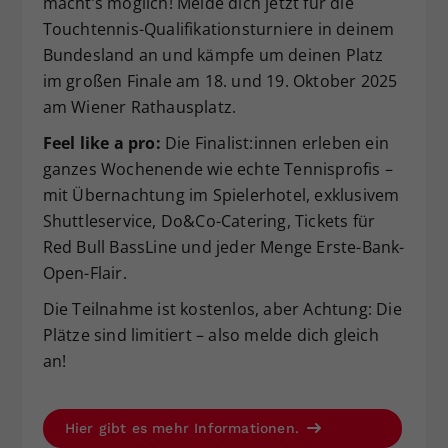
macht’s möglich! Melde dich jetzt für die
Dieser Wert speichert Ihre Consent-
Touchtennis-Qualifikationsturniere in deinem
Einstellungen. Unter anderem eine
Bundesland an und kämpfe um deinen Platz
zufällig generierte ID, für die
im großen Finale am 18. und 19. Oktober 2025
Zweck
historische Speicherung Ihrer
am Wiener Rathausplatz.
vorgenommen Einstellungen, falls der
Webseiten-Betreiber dies eingestellt
Feel like a pro:
Die Finalist:innen erleben ein
hat.
ganzes Wochenende wie echte Tennisprofis –
mit Übernachtung im Spielerhotel, exklusivem
Shuttleservice, Do&Co-Catering, Tickets für
Red Bull BassLine und jeder Menge Erste-Bank-
Open-Flair.
Die Teilnahme ist kostenlos, aber Achtung: Die
Plätze sind limitiert – also melde dich gleich
an!
Hier gibt es mehr Informationen.