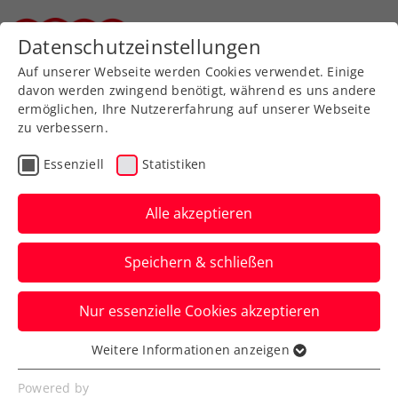
Zurück zur Newsübersicht
Datenschutzeinstellungen
Steirischer Tennisverband
Auf unserer Webseite werden Cookies verwendet. Einige
davon werden zwingend benötigt, während es uns andere
ermöglichen, Ihre Nutzererfahrung auf unserer Webseite
zu verbessern.
Turniere
ATP
Essenziell
Statistiken
Road to Erste Bank Open:
Jetzt für
Alle akzeptieren
Qualifikationsturniere
Speichern & schließen
anmelden
Nur essenzielle Cookies akzeptieren
Nach erfolgreicher Premiere 2024 kehrt
das „Champions of Vienna“-Minicourt-
Weitere Informationen anzeigen
Essenziell
Turnier zurück – aber noch größer!
Essenzielle Cookies werden für grundlegende
Powered by