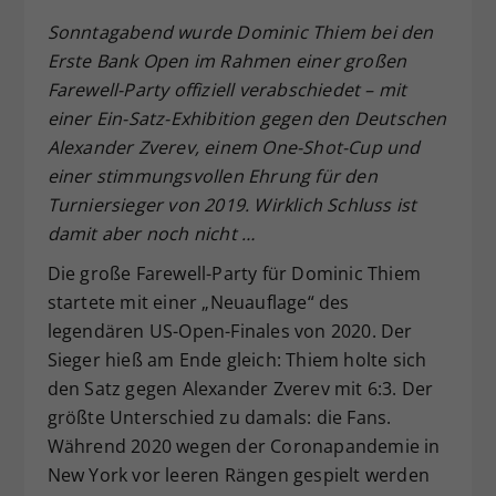
Dieser Wert speichert Ihre Consent-
Sonntagabend wurde Dominic Thiem bei den
Einstellungen. Unter anderem eine
Erste Bank Open im Rahmen einer großen
zufällig generierte ID, für die
Farewell-Party offiziell verabschiedet – mit
Zweck
historische Speicherung Ihrer
einer Ein-Satz-Exhibition gegen den Deutschen
vorgenommen Einstellungen, falls der
Alexander Zverev, einem One-Shot-Cup und
Webseiten-Betreiber dies eingestellt
hat.
einer stimmungsvollen Ehrung für den
Turniersieger von 2019. Wirklich Schluss ist
damit aber noch nicht …
Die große Farewell-Party für Dominic Thiem
startete mit einer „Neuauflage“ des
legendären US-Open-Finales von 2020. Der
Sieger hieß am Ende gleich: Thiem holte sich
den Satz gegen Alexander Zverev mit 6:3. Der
größte Unterschied zu damals: die Fans.
Während 2020 wegen der Coronapandemie in
New York vor leeren Rängen gespielt werden