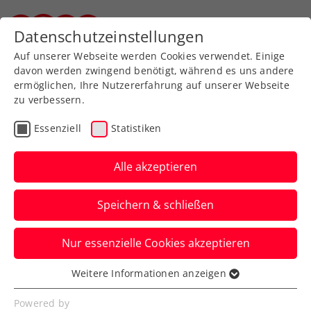
Zurück zur Newsübersicht
Datenschutzeinstellungen
Steirischer Tennisverband
Auf unserer Webseite werden Cookies verwendet. Einige
davon werden zwingend benötigt, während es uns andere
ermöglichen, Ihre Nutzererfahrung auf unserer Webseite
zu verbessern.
Turniere
ATP
Essenziell
Statistiken
Erste Bank Open:
Farewell-Party für Thiem
Alle akzeptieren
– Sieg, Ehrung und
Speichern & schließen
Konfettiregen
Nur essenzielle Cookies akzeptieren
5000 Zuschauer:innen lassen das ÖTV-Ass
vorm letzten ATP-Turnierstart in Wien
Weitere Informationen anzeigen
Essenziell
nochmal hochleben.
Essenzielle Cookies werden für grundlegende
Powered by