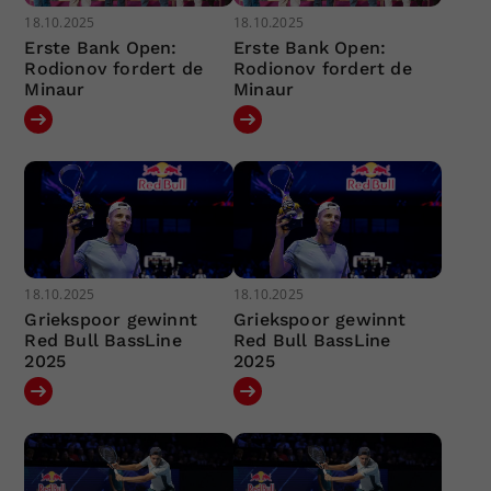
18.10.2025
18.10.2025
Erste Bank Open:
Erste Bank Open:
Rodionov fordert de
Rodionov fordert de
Minaur
Minaur
18.10.2025
18.10.2025
Griekspoor gewinnt
Griekspoor gewinnt
Red Bull BassLine
Red Bull BassLine
2025
2025