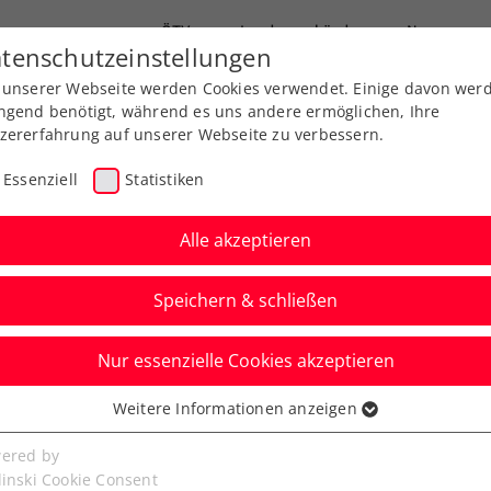
ÖTV
Landesverbände
News
tenschutzeinstellungen
 unserer Webseite werden Cookies verwendet. Einige davon wer
Ausbildungen
Services
Über uns
ngend benötigt, während es uns andere ermöglichen, Ihre
zererfahrung auf unserer Webseite zu verbessern.
Essenziell
Statistiken
Alle akzeptieren
Speichern & schließen
Nur essenzielle Cookies akzeptieren
en 2023: Medvedev und
Weitere Informationen anzeigen
ssenziell
e Topstars
senzielle Cookies werden für grundlegende Funktionen der
ered by
bseite benötigt. Dadurch ist gewährleistet, dass die Webseite
linski Cookie Consent