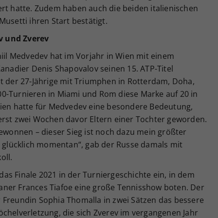
ert hatte. Zudem haben auch die beiden italienischen
usetti ihren Start bestätigt.
v und Zverev
niil Medvedev hat im Vorjahr in Wien mit einem
Kanadier Denis Shapovalov seinen 15. ATP-Titel
at der 27-Jährige mit Triumphen in Rotterdam, Doha,
0-Turnieren in Miami und Rom diese Marke auf 20 in
Wien hatte für Medvedev eine besondere Bedeutung,
erst zwei Wochen davor Eltern einer Tochter geworden.
gewonnen – dieser Sieg ist noch dazu mein größter
um glücklich momentan“, gab der Russe damals mit
oll.
as Finale 2021 in der Turniergeschichte ein, in dem
aner Frances Tiafoe eine große Tennisshow boten. Der
 Freundin Sophia Thomalla in zwei Sätzen das bessere
öchelverletzung, die sich Zverev im vergangenen Jahr