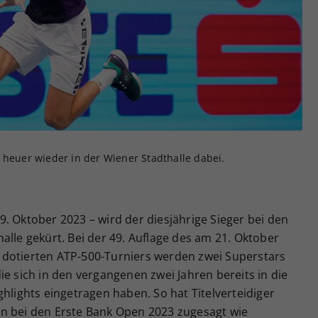
Zweck
generierte ID, für die historische Speicherung
Ihrer vorgenommen Einstellungen, falls der
Webseiten-Betreiber dies eingestellt hat.
 heuer wieder in der Wiener Stadthalle dabei.
. Oktober 2023 – wird der diesjährige Sieger bei den
alle gekürt. Bei der 49. Auflage des am 21. Oktober
 dotierten ATP-500-Turniers werden zwei Superstars
ie sich in den vergangenen zwei Jahren bereits in die
hlights eingetragen haben. So hat Titelverteidiger
n bei den Erste Bank Open 2023 zugesagt wie