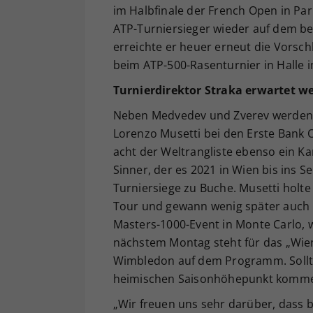
im Halbfinale der French Open in Par
ATP-Turniersieger wieder auf dem be
erreichte er heuer erneut die Vorsch
beim ATP-500-Rasenturnier in Halle i
Turnierdirektor Straka erwartet we
Neben Medvedev und Zverev werden au
Lorenzo Musetti bei den Erste Bank 
acht der Weltrangliste ebenso ein Kar
Sinner, der es 2021 in Wien bis ins S
Turniersiege zu Buche. Musetti holte
Tour und gewann wenig später auch i
Masters-1000-Event in Monte Carlo, 
nächstem Montag steht für das „Wien
Wimbledon auf dem Programm. Sollte
heimischen Saisonhöhepunkt kommen,
„Wir freuen uns sehr darüber, dass 