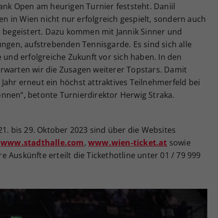
Bank Open am heurigen Turnier feststeht. Daniil
 in Wien nicht nur erfolgreich gespielt, sondern auch
is begeistert. Dazu kommen mit Jannik Sinner und
ungen, aufstrebenden Tennisgarde. Es sind sich alle
e und erfolgreiche Zukunft vor sich haben. In den
rten wir die Zusagen weiterer Topstars. Damit
ahr erneut ein höchst attraktives Teilnehmerfeld bei
nnen“, betonte Turnierdirektor Herwig Straka.
21. bis 29. Oktober 2023 sind über die Websites
,
www.stadthalle.com
,
www.wien-ticket.at
sowie
re Auskünfte erteilt die Tickethotline unter 01 / 79 999