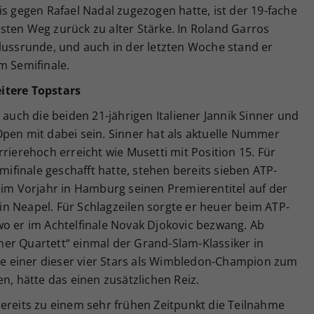
is gegen Rafael Nadal zugezogen hatte, ist der 19-fache
sten Weg zurück zu alter Stärke. In Roland Garros
lussrunde, und auch in der letzten Woche stand er
m Semifinale.
itere Topstars
ch die beiden 21-jährigen Italiener Jannik Sinner und
Open mit dabei sein. Sinner hat als aktuelle Nummer
rierehoch erreicht wie Musetti mit Position 15. Für
emifinale geschafft hatte, stehen bereits sieben ATP-
 im Vorjahr in Hamburg seinen Premierentitel auf der
n Neapel. Für Schlagzeilen sorgte er heuer beim ATP-
wo er im Achtelfinale Novak Djokovic bezwang. Ab
er Quartett“ einmal der Grand-Slam-Klassiker in
 einer dieser vier Stars als Wimbledon-Champion zum
 hätte das einen zusätzlichen Reiz.
bereits zu einem sehr frühen Zeitpunkt die Teilnahme