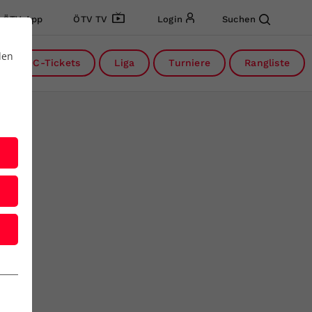
ÖTV App
ÖTV TV
Login
Suchen
den
DC-Tickets
Liga
Turniere
Rangliste