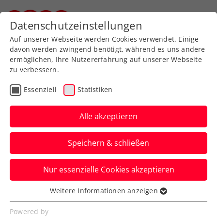
Zurück zur Newsübersicht
Datenschutzeinstellungen
Steirischer Tennisverband
Auf unserer Webseite werden Cookies verwendet. Einige
davon werden zwingend benötigt, während es uns andere
ermöglichen, Ihre Nutzererfahrung auf unserer Webseite
zu verbessern.
Turniere
ATP
Essenziell
Statistiken
Erste Bank Open:
Erler/Miedler mit starker
Alle akzeptieren
Vorstellung ins Halbfinale
Speichern & schließen
Österreichs Spitzendoppel setzt sich im
Nur essenzielle Cookies akzeptieren
Viertelfinale des ATP-500-Heimturniers in
Wien klar durch.
Weitere Informationen anzeigen
Essenziell
Verfasst von: Manuel Wachta, 25.10.2024
Essenzielle Cookies werden für grundlegende
Powered by