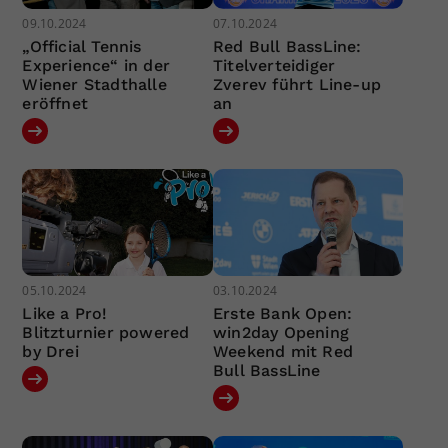
09.10.2024
07.10.2024
„Official Tennis
Red Bull BassLine:
Experience“ in der
Titelverteidiger
Wiener Stadthalle
Zverev führt Line-up
eröffnet
an
05.10.2024
03.10.2024
Like a Pro!
Erste Bank Open:
Blitzturnier powered
win2day Opening
by Drei
Weekend mit Red
Bull BassLine