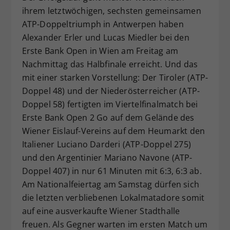
ihrem letztwöchigen, sechsten gemeinsamen
Dieser Wert speichert Ihre Consent-
ATP-Doppeltriumph in Antwerpen haben
Einstellungen. Unter anderem eine
zufällig generierte ID, für die
Alexander Erler und Lucas Miedler bei den
Zweck
historische Speicherung Ihrer
Erste Bank Open in Wien am Freitag am
vorgenommen Einstellungen, falls der
Nachmittag das Halbfinale erreicht. Und das
Webseiten-Betreiber dies eingestellt
mit einer starken Vorstellung: Der Tiroler (ATP-
hat.
Doppel 48) und der Niederösterreicher (ATP-
Doppel 58) fertigten im Viertelfinalmatch bei
Erste Bank Open 2 Go auf dem Gelände des
Wiener Eislauf-Vereins auf dem Heumarkt den
Italiener Luciano Darderi (ATP-Doppel 275)
und den Argentinier Mariano Navone (ATP-
Doppel 407) in nur 61 Minuten mit 6:3, 6:3 ab.
Am Nationalfeiertag am Samstag dürfen sich
die letzten verbliebenen Lokalmatadore somit
auf eine ausverkaufte Wiener Stadthalle
freuen. Als Gegner warten im ersten Match um