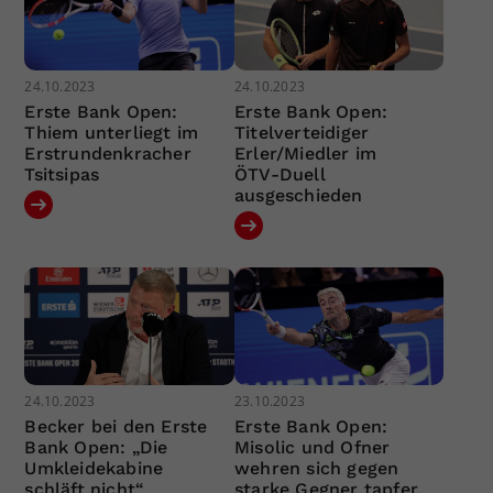
24.10.2023
24.10.2023
Erste Bank Open:
Erste Bank Open:
Thiem unterliegt im
Titelverteidiger
Erstrundenkracher
Erler/Miedler im
Tsitsipas
ÖTV-Duell
ausgeschieden
24.10.2023
23.10.2023
Becker bei den Erste
Erste Bank Open:
Bank Open: „Die
Misolic und Ofner
Umkleidekabine
wehren sich gegen
schläft nicht“
starke Gegner tapfer