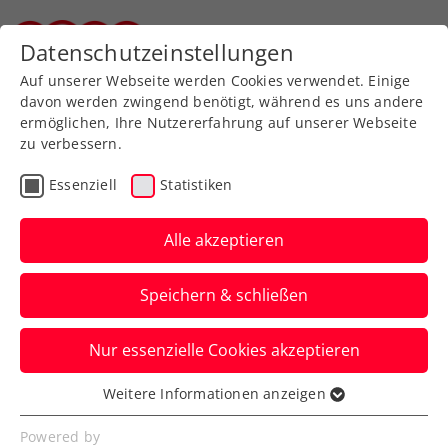
Zurück zur Newsübersicht
Datenschutzeinstellungen
Steirischer Tennisverband
Auf unserer Webseite werden Cookies verwendet. Einige
davon werden zwingend benötigt, während es uns andere
ermöglichen, Ihre Nutzererfahrung auf unserer Webseite
zu verbessern.
ATP
Essenziell
Statistiken
Sebastian Ofner ist auf
bestem Weg ins
Alle akzeptieren
Hauptfeld der Erste Bank
Speichern & schließen
Open
Nur essenzielle Cookies akzeptieren
Nach seinem Achtelfinal-Einzug bei den
French Open und dem Turniersieg in
Weitere Informationen anzeigen
Essenziell
Salzburg.
Essenzielle Cookies werden für grundlegende
Powered by