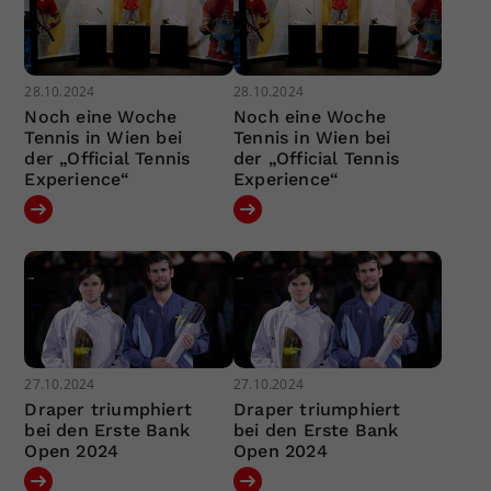
28.10.2024
28.10.2024
Noch eine Woche
Noch eine Woche
Tennis in Wien bei
Tennis in Wien bei
der „Official Tennis
der „Official Tennis
Experience“
Experience“
27.10.2024
27.10.2024
Draper triumphiert
Draper triumphiert
bei den Erste Bank
bei den Erste Bank
Open 2024
Open 2024