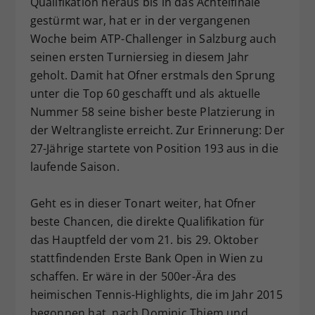
Qualifikation heraus bis in das Achtelfinale
Dieser Wert speichert Ihre Consent-
gestürmt war, hat er in der vergangenen
Einstellungen. Unter anderem eine
Woche beim ATP-Challenger in Salzburg auch
zufällig generierte ID, für die
seinen ersten Turniersieg in diesem Jahr
Zweck
historische Speicherung Ihrer
geholt. Damit hat Ofner erstmals den Sprung
vorgenommen Einstellungen, falls der
unter die Top 60 geschafft und als aktuelle
Webseiten-Betreiber dies eingestellt
hat.
Nummer 58 seine bisher beste Platzierung in
der Weltrangliste erreicht. Zur Erinnerung: Der
27-Jährige startete von Position 193 aus in die
laufende Saison.
Geht es in dieser Tonart weiter, hat Ofner
beste Chancen, die direkte Qualifikation für
das Hauptfeld der vom 21. bis 29. Oktober
stattfindenden Erste Bank Open in Wien zu
schaffen. Er wäre in der 500er-Ära des
heimischen Tennis-Highlights, die im Jahr 2015
begonnen hat, nach Dominic Thiem und