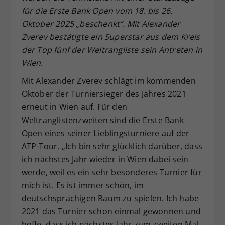
für die Erste Bank Open vom 18. bis 26.
Dieser Wert speichert Ihre Consent-
Oktober 2025 „beschenkt“. Mit Alexander
Einstellungen. Unter anderem eine
zufällig generierte ID, für die
Zverev bestätigte ein Superstar aus dem Kreis
Zweck
historische Speicherung Ihrer
der Top fünf der Weltrangliste sein Antreten in
vorgenommen Einstellungen, falls der
Wien.
Webseiten-Betreiber dies eingestellt
hat.
Mit Alexander Zverev schlägt im kommenden
Oktober der Turniersieger des Jahres 2021
erneut in Wien auf. Für den
Weltranglistenzweiten sind die Erste Bank
Open eines seiner Lieblingsturniere auf der
ATP-Tour. „Ich bin sehr glücklich darüber, dass
ich nächstes Jahr wieder in Wien dabei sein
werde, weil es ein sehr besonderes Turnier für
mich ist. Es ist immer schön, im
deutschsprachigen Raum zu spielen. Ich habe
2021 das Turnier schon einmal gewonnen und
hoffe, dass ich nächstes Jahr zum zweiten Mal