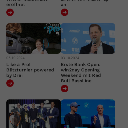
eröffnet
an
05.10.2024
03.10.2024
Like a Pro!
Erste Bank Open:
Blitzturnier powered
win2day Opening
by Drei
Weekend mit Red
Bull BassLine