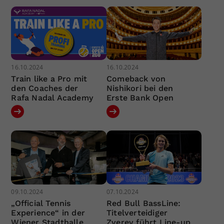
16.10.2024
16.10.2024
Train like a Pro mit
Comeback von
den Coaches der
Nishikori bei den
Rafa Nadal Academy
Erste Bank Open
09.10.2024
07.10.2024
„Official Tennis
Red Bull BassLine:
Experience“ in der
Titelverteidiger
Wiener Stadthalle
Zverev führt Line-up