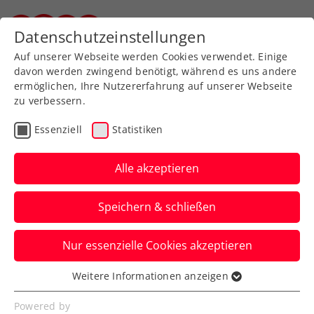
Zurück zur Newsübersicht
Datenschutzeinstellungen
Steirischer Tennisverband
Auf unserer Webseite werden Cookies verwendet. Einige
davon werden zwingend benötigt, während es uns andere
ermöglichen, Ihre Nutzererfahrung auf unserer Webseite
zu verbessern.
Turniere
ATP
Essenziell
Statistiken
Zverev sagt seinen Start
bei den Erste Bank Open
Alle akzeptieren
2025 zu
Speichern & schließen
Ein Weihnachtsgeschenk für die
Nur essenzielle Cookies akzeptieren
Tennisfans zu Beginn des Ticketverkaufs
des ATP-500-Turniers in Wien.
Weitere Informationen anzeigen
Essenziell
Verfasst von: Presseaussendung / Redaktion, 19.12.2024
Essenzielle Cookies werden für grundlegende
Powered by