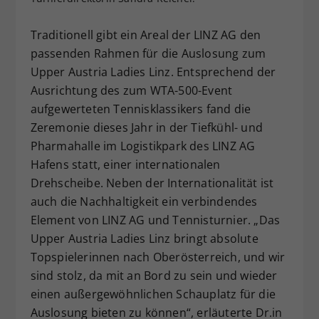
Dieser Wert speichert Ihre Consent-
Einstellungen. Unter anderem eine
Traditionell gibt ein Areal der LINZ AG den
zufällig generierte ID, für die
passenden Rahmen für die Auslosung zum
Zweck
historische Speicherung Ihrer
Upper Austria Ladies Linz. Entsprechend der
vorgenommen Einstellungen, falls der
Ausrichtung des zum WTA-500-Event
Webseiten-Betreiber dies eingestellt
aufgewerteten Tennisklassikers fand die
hat.
Zeremonie dieses Jahr in der Tiefkühl- und
Pharmahalle im Logistikpark des LINZ AG
Hafens statt, einer internationalen
Drehscheibe. Neben der Internationalität ist
auch die Nachhaltigkeit ein verbindendes
Element von LINZ AG und Tennisturnier. „Das
Upper Austria Ladies Linz bringt absolute
Topspielerinnen nach Oberösterreich, und wir
sind stolz, da mit an Bord zu sein und wieder
einen außergewöhnlichen Schauplatz für die
Auslosung bieten zu können“, erläuterte Dr.in