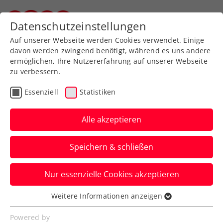
Zurück zur Newsübersicht
Datenschutzeinstellungen
Steirischer Tennisverband
Auf unserer Webseite werden Cookies verwendet. Einige
davon werden zwingend benötigt, während es uns andere
ermöglichen, Ihre Nutzererfahrung auf unserer Webseite
zu verbessern.
Turniere
WTA
Essenziell
Statistiken
Upper Austria Ladies
Linz: Kraus fordert
Alle akzeptieren
Französin Burel
Speichern & schließen
Im Logistikpark des Linz AG Hafens stieg
Nur essenzielle Cookies akzeptieren
mit Camila Giorgi und Anastasia
Potapova die Auslosung des WTA-
Weitere Informationen anzeigen
Essenziell
Turniers.
Essenzielle Cookies werden für grundlegende
Powered by