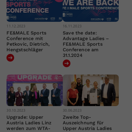
11.12.2023
16.11.2023
FE&MALE Sports
Save the date:
Conference mit
Advantage Ladies –
Petkovic, Dietrich,
FE&MALE Sports
Hengstschläger
Conference am
31.1.2024
30.10.2023
30.06.2023
Upgrade: Upper
Zweite Top-
Austria Ladies Linz
Auszeichnung für
werden zum WTA-
Upper Austria Ladies