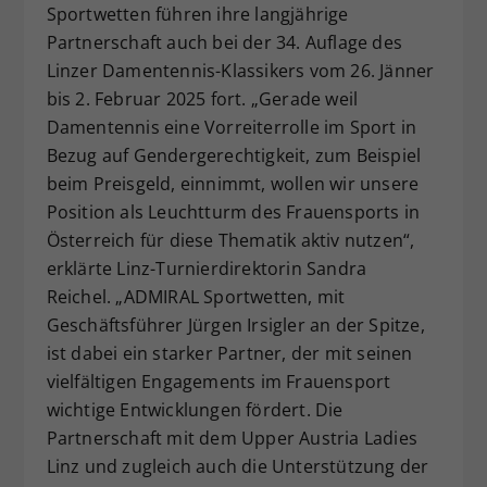
Sportwetten führen ihre langjährige
Dieser Wert speichert Ihre Consent-
Partnerschaft auch bei der 34. Auflage des
Einstellungen. Unter anderem eine
Linzer Damentennis-Klassikers vom 26. Jänner
zufällig generierte ID, für die
bis 2. Februar 2025 fort. „Gerade weil
Zweck
historische Speicherung Ihrer
vorgenommen Einstellungen, falls der
Damentennis eine Vorreiterrolle im Sport in
Webseiten-Betreiber dies eingestellt
Bezug auf Gendergerechtigkeit, zum Beispiel
hat.
beim Preisgeld, einnimmt, wollen wir unsere
Position als Leuchtturm des Frauensports in
Österreich für diese Thematik aktiv nutzen“,
erklärte Linz-Turnierdirektorin Sandra
Reichel. „ADMIRAL Sportwetten, mit
Geschäftsführer Jürgen Irsigler an der Spitze,
ist dabei ein starker Partner, der mit seinen
vielfältigen Engagements im Frauensport
wichtige Entwicklungen fördert. Die
Partnerschaft mit dem Upper Austria Ladies
Linz und zugleich auch die Unterstützung der