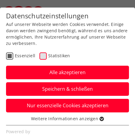
Zurück zur Newsübersicht
Datenschutzeinstellungen
Steirischer Tennisverband
Auf unserer Webseite werden Cookies verwendet. Einige
davon werden zwingend benötigt, während es uns andere
ermöglichen, Ihre Nutzererfahrung auf unserer Webseite
zu verbessern.
Turniere
WTA
Essenziell
Statistiken
Eine starke Partnerschaft
für den Frauensport
Alle akzeptieren
Das Upper Austria Ladies Linz und
Speichern & schließen
ADMIRAL Sportwetten setzen ihre
Kooperation weiter fort.
Nur essenzielle Cookies akzeptieren
Verfasst von: Presseaussendung / Redaktion, 12.12.2024
Weitere Informationen anzeigen
Essenziell
Essenzielle Cookies werden für grundlegende
Powered by