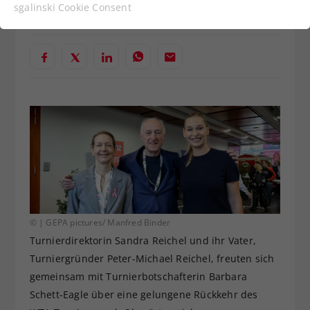
Funktionen der Webseite benötigt. Dadurch ist
Verfasst von: Presseaussendung / Redaktion, 12.02.2023
sgalinski Cookie Consent
gewährleistet, dass die Webseite einwandfrei
funktioniert.
Cookie-Informationen anzeigen
Name
cookie_optin
Anbieter
Statistiken
Laufzeit
1 Jahr
Dieses Cookie wird verwendet, um
Zweck
Ihre Cookie-Einstellungen für diese
Website zu speichern.
© | GEPA pictures/ Manfred Binder
Name
SgCookieOptin.lastPreferences
Turnierdirektorin Sandra Reichel und ihr Vater,
Turniergründer Peter-Michael Reichel, freuten sich
Anbieter
gemeinsam mit Turnierbotschafterin Barbara
Schett-Eagle über eine gelungene Rückkehr des
Laufzeit
1 Jahr