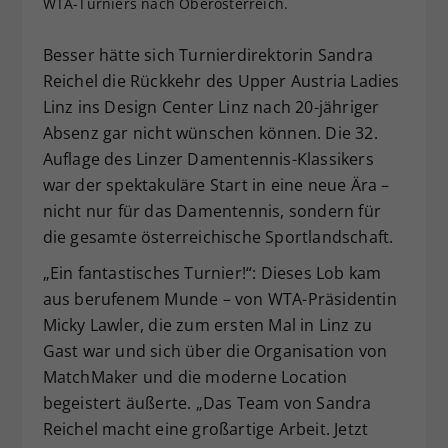
WTA-Turniers nach Oberösterreich.
Dieser Wert speichert Ihre Consent-
Einstellungen. Unter anderem eine
Besser hätte sich Turnierdirektorin Sandra
zufällig generierte ID, für die
Reichel die Rückkehr des Upper Austria Ladies
Zweck
historische Speicherung Ihrer
Linz ins Design Center Linz nach 20-jähriger
vorgenommen Einstellungen, falls der
Absenz gar nicht wünschen können. Die 32.
Webseiten-Betreiber dies eingestellt
hat.
Auflage des Linzer Damentennis-Klassikers
war der spektakuläre Start in eine neue Ära –
nicht nur für das Damentennis, sondern für
die gesamte österreichische Sportlandschaft.
„Ein fantastisches Turnier!“: Dieses Lob kam
aus berufenem Munde – von WTA-Präsidentin
Micky Lawler, die zum ersten Mal in Linz zu
Gast war und sich über die Organisation von
MatchMaker und die moderne Location
begeistert äußerte. „Das Team von Sandra
Reichel macht eine großartige Arbeit. Jetzt