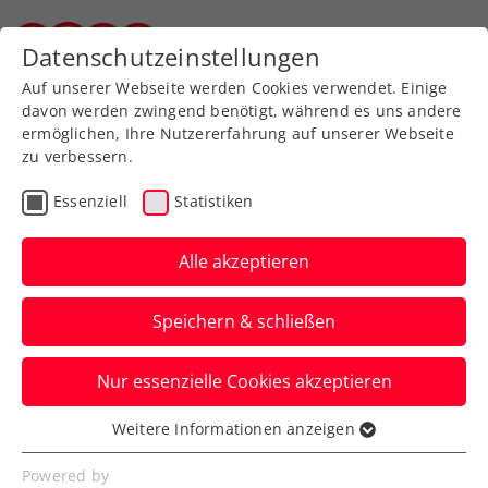
Zurück zur Newsübersicht
Datenschutzeinstellungen
Steirischer Tennisverband
Auf unserer Webseite werden Cookies verwendet. Einige
davon werden zwingend benötigt, während es uns andere
ermöglichen, Ihre Nutzererfahrung auf unserer Webseite
zu verbessern.
Turniere
Essenziell
Statistiken
Upper Austria Ladies Linz
2023 als voller Erfolg –
Alle akzeptieren
auch WTA-Präsidentin
Speichern & schließen
Lawler begeistert
Nur essenzielle Cookies akzeptieren
Turnierdirektorin Sandra Reichel befindet
mit Recht stolz: „Wir haben ein neues
Weitere Informationen anzeigen
Essenziell
Kapitel aufgeschlagen.“
Essenzielle Cookies werden für grundlegende
Powered by