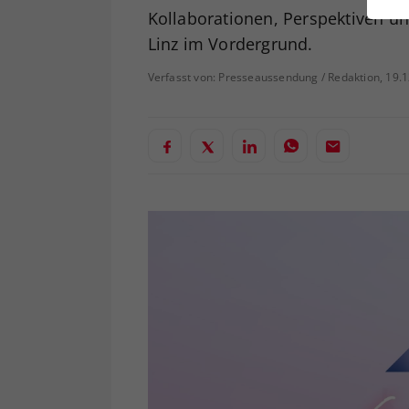
ei
Kollaborationen, Perspektiven un
Linz im Vordergrund.
Verfasst von: Presseaussendung / Redaktion, 19.
S