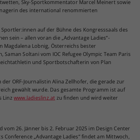
ortwetten, Sky-Sportkommentator Marcel Meinert sowie
nagerin des international renommierten
e Sportler:innen auf der Bühne des Kongresssaals des
en sein – allen voran die „Advantage Ladies“-
n Magdalena Lobnig, Österreichs bester
nn, Saman Soltani vom IOC Refugee Olympic Team Paris
 Leichtathletin und Sportbotschafterin von Plan
der ORF-Journalistin Alina Zellhofer, die gerade zur
erreich gewählt wurde. Das gesamte Programm ist auf
s Linz
www.ladieslinz.at
zu finden und wird weiter
rd vom 26. Jänner bis 2. Februar 2025 im Design Center
s Conference „Advantage Ladies“ findet am Mittwoch,