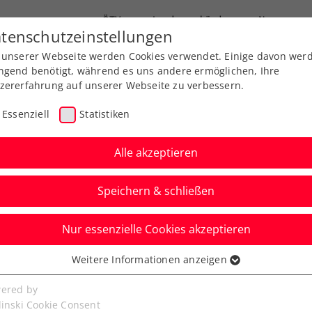
ÖTV
Landesverbände
News
tenschutzeinstellungen
 unserer Webseite werden Cookies verwendet. Einige davon wer
Ausbildungen
Services
Über uns
ngend benötigt, während es uns andere ermöglichen, Ihre
zererfahrung auf unserer Webseite zu verbessern.
Essenziell
Statistiken
Alle akzeptieren
Speichern & schließen
Verbands-Info
Nur essenzielle Cookies akzeptieren
E Sports Conference
Weitere Informationen anzeigen
ssenziell
uen- & Männerpower
senzielle Cookies werden für grundlegende Funktionen der
ered by
bseite benötigt. Dadurch ist gewährleistet, dass die Webseite
linski Cookie Consent