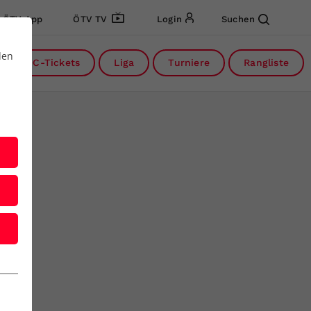
ÖTV App
ÖTV TV
Login
Suchen
den
DC-Tickets
Liga
Turniere
Rangliste