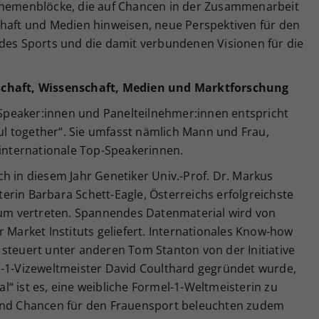
 Themenblöcke, die auf Chancen in der Zusammenarbeit
chaft und Medien hinweisen, neue Perspektiven für den
 des Sports und die damit verbundenen Visionen für die
chaft,
Wissenschaft, Medien und Marktforschung
peaker:innen und Panelteilnehmer:innen entspricht
l together“. Sie umfasst nämlich Mann und Frau,
 internationale Top-Speakerinnen.
h in diesem Jahr Genetiker Univ.-Prof. Dr. Markus
rin Barbara Schett-Eagle, Österreichs erfolgreichste
dium vertreten. Spannendes Datenmaterial wird von
r Market Instituts geliefert. Internationales Know-how
 steuert unter anderen Tom Stanton von der Initiative
l-1-Vizeweltmeister David Coulthard gegründet wurde,
ual“ ist es, eine weibliche Formel-1-Weltmeisterin zu
 und Chancen für den Frauensport beleuchten zudem