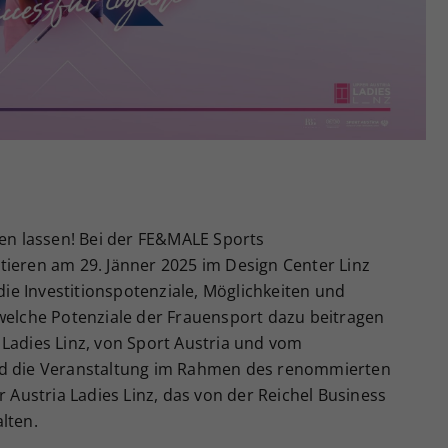
Zweck
generierte ID, für die historische Speicherung
Ihrer vorgenommen Einstellungen, falls der
Webseiten-Betreiber dies eingestellt hat.
hen lassen! Bei der FE&MALE Sports
tieren am 29. Jänner 2025 im Design Center Linz
e Investitionspotenziale, Möglichkeiten und
 welche Potenziale der Frauensport dazu beitragen
 Ladies Linz, von Sport Austria und vom
rd die Veranstaltung im Rahmen des renommierten
ustria Ladies Linz, das von der Reichel Business
lten.