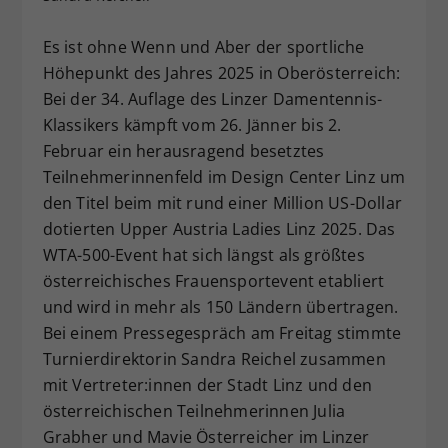
Dieser Wert speichert Ihre Consent-
Es ist ohne Wenn und Aber der sportliche
Einstellungen. Unter anderem eine
zufällig generierte ID, für die
Höhepunkt des Jahres 2025 in Oberösterreich:
Zweck
historische Speicherung Ihrer
Bei der 34. Auflage des Linzer Damentennis-
vorgenommen Einstellungen, falls der
Klassikers kämpft vom 26. Jänner bis 2.
Webseiten-Betreiber dies eingestellt
Februar ein herausragend besetztes
hat.
Teilnehmerinnenfeld im Design Center Linz um
den Titel beim mit rund einer Million US-Dollar
dotierten Upper Austria Ladies Linz 2025. Das
WTA-500-Event hat sich längst als größtes
österreichisches Frauensportevent etabliert
und wird in mehr als 150 Ländern übertragen.
Bei einem Pressegespräch am Freitag stimmte
Turnierdirektorin Sandra Reichel zusammen
mit Vertreter:innen der Stadt Linz und den
österreichischen Teilnehmerinnen Julia
Grabher und Mavie Österreicher im Linzer