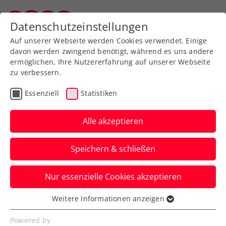
Zurück zur Newsübersicht
Datenschutzeinstellungen
Steirischer Tennisverband
Auf unserer Webseite werden Cookies verwendet. Einige
davon werden zwingend benötigt, während es uns andere
ermöglichen, Ihre Nutzererfahrung auf unserer Webseite
zu verbessern.
WTA
Turniere
Essenziell
Statistiken
Linz ist bereit für den
sportlichen Höhepunkt
Alle akzeptieren
des Jahres
Speichern & schließen
Am Sonntag, 26. Jänner, startet das Upper
Nur essenzielle Cookies akzeptieren
Austria Ladies Linz im Design Center Linz
mit der Qualifikation.
Weitere Informationen anzeigen
Essenziell
Verfasst von: Presseaussendung / Redaktion, 24.01.2025
Essenzielle Cookies werden für grundlegende
Powered by