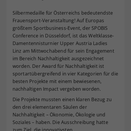
Dieser Wert speichert Ihre Consent-
Silbermedaille für Österreichs bedeutendste
Einstellungen. Unter anderem eine
zufällig generierte ID, für die
Frauensport-Veranstaltung! Auf Europas
Zweck
historische Speicherung Ihrer
größtem Sportbusiness-Event, der SPOBIS
vorgenommen Einstellungen, falls der
Conference in Düsseldorf, ist das Weltklasse-
Webseiten-Betreiber dies eingestellt
Damentennisturnier Upper Austria Ladies
hat.
Linz am Mittwochabend für sein Engagement
im Bereich Nachhaltigkeit ausgezeichnet
worden. Der Award für Nachhaltigkeit ist
sportartübergreifend in vier Kategorien für die
besten Projekte mit einem bewiesenen,
nachhaltigen Impact vergeben worden.
Die Projekte mussten einen klaren Bezug zu
den drei elementaren Säulen der
Nachhaltigkeit – Ökonomie, Ökologie und
Soziales – haben. Die Ausschreibung hatte
zum Ziel, die innovativsten