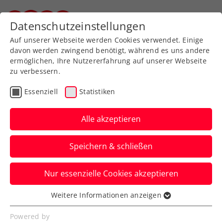
Zurück zur Newsübersicht
Datenschutzeinstellungen
Steirischer Tennisverband
Auf unserer Webseite werden Cookies verwendet. Einige
davon werden zwingend benötigt, während es uns andere
ermöglichen, Ihre Nutzererfahrung auf unserer Webseite
zu verbessern.
Turniere
WTA
Essenziell
Statistiken
Internationale
Auszeichnung für Upper
Alle akzeptieren
Austria Ladies Linz
Speichern & schließen
Das WTA-250-Turnier in Oberösterreichs
Nur essenzielle Cookies akzeptieren
Landeshauptstadt steht als Green-Event
wie ein Leuchtturm für Nachhaltigkeit.
Weitere Informationen anzeigen
Essenziell
Verfasst von: Presseaussendung / Redaktion, 01.06.2023
Essenzielle Cookies werden für grundlegende
Powered by