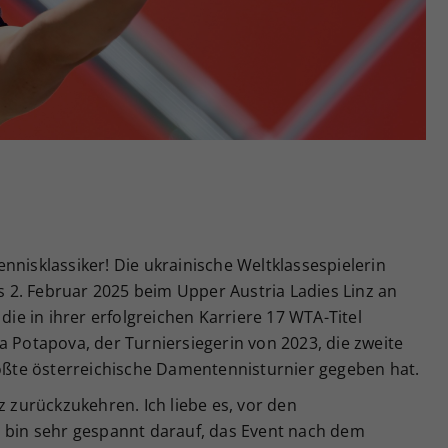
Zweck
generierte ID, für die historische Speicherung
Ihrer vorgenommen Einstellungen, falls der
Webseiten-Betreiber dies eingestellt hat.
nnisklassiker! Die ukrainische Weltklassespielerin
is 2. Februar 2025 beim Upper Austria Ladies Linz an
 die in ihrer erfolgreichen Karriere 17 WTA-Titel
a Potapova, der Turniersiegerin von 2023, die zweite
rößte österreichische Damentennisturnier gegeben hat.
z zurückzukehren. Ich liebe es, vor den
d bin sehr gespannt darauf, das Event nach dem