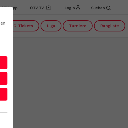
ÖTV App
ÖTV TV
Login
Suchen
den
DC-Tickets
Liga
Turniere
Rangliste