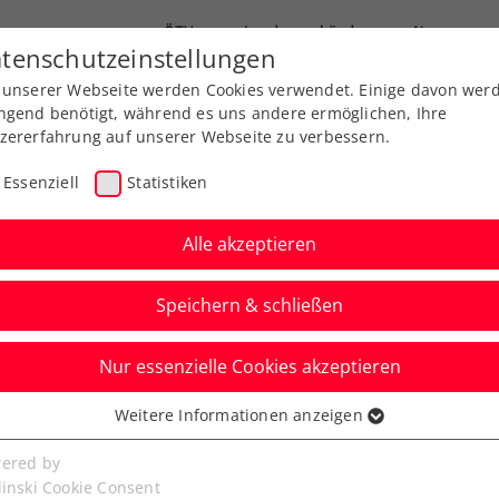
ÖTV
Landesverbände
News
tenschutzeinstellungen
 unserer Webseite werden Cookies verwendet. Einige davon wer
Ausbildungen
Services
Über uns
ngend benötigt, während es uns andere ermöglichen, Ihre
zererfahrung auf unserer Webseite zu verbessern.
Essenziell
Statistiken
Alle akzeptieren
Speichern & schließen
Nur essenzielle Cookies akzeptieren
ert beim Upper Austria
Weitere Informationen anzeigen
ssenziell
senzielle Cookies werden für grundlegende Funktionen der
ered by
bseite benötigt. Dadurch ist gewährleistet, dass die Webseite
linski Cookie Consent