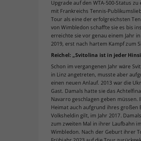
Upgrade auf den WTA-500-Status zu er
mit Frankreichs Tennis-Publikumsliebl
Tour als eine der erfolgreichsten Te
von Wimbledon schaffte sie es bis ins 
erreichte sie vor genau einem Jahr in
2019, erst nach hartem Kampf zum Si
Reichel: „Svitolina ist in jeder Hins
Schon im vergangenen Jahr wäre Svito
in Linz angetreten, musste aber auf
einen neuen Anlauf. 2013 war die Ukr
Gast. Damals hatte sie das Achtelfina
Navarro geschlagen geben müssen. Ihre
Heimat auch aufgrund ihres großen E
Volksheldin gilt, im Jahr 2017. Damal
zum zweiten Mal in ihrer Laufbahn i
Wimbledon. Nach der Geburt ihrer To
Frühjahr 2023 auf die Tour zurückgek