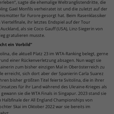
leben“, sagte die ehemalige Weltranglistendritte, die
ing Gael Monfils verheiratet ist und die zuletzt auf der
nnismütter für Furore gesorgt hat. Beim Rasenklassiker
Viertelfinale, ihr letztes Endspiel auf der Tour
 Auckland, als sie Coco Gauff (USA), Linz-Siegerin von
eg gratulieren musste.
icht ein Vorbild“
lina, die aktuell Platz 23 im WTA-Ranking belegt, gerne
grund einer Rückenverletzung absagen. Nun wagt sie
ainerin zum bisher einzigen Mal in Oberösterreich zu
le erreicht, sich dort aber der Spanierin Carla Suarez
n bisher größten Titel feierte Svitolina, die in ihrer
insatzes für ihr Land während des Ukraine-Krieges als
s gewann sie die WTA Finals in Singapur. 2023 stand sie
m Halbfinale der All England Championships von
chter Skai im Oktober 2022 war sie bereits im
ehrt.