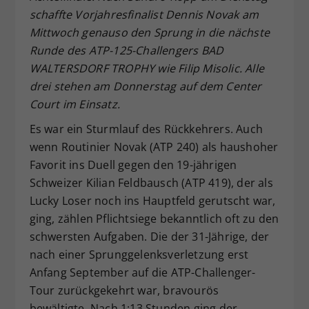
schaffte Vorjahresfinalist Dennis Novak am
Dieser Wert speichert Ihre Consent-
Mittwoch genauso den Sprung in die nächste
Einstellungen. Unter anderem eine
zufällig generierte ID, für die
Runde des ATP-125-Challengers BAD
Zweck
historische Speicherung Ihrer
WALTERSDORF TROPHY wie Filip Misolic. Alle
vorgenommen Einstellungen, falls der
drei stehen am Donnerstag auf dem Center
Webseiten-Betreiber dies eingestellt
Court im Einsatz.
hat.
Es war ein Sturmlauf des Rückkehrers. Auch
wenn Routinier Novak (ATP 240) als haushoher
Favorit ins Duell gegen den 19-jährigen
Schweizer Kilian Feldbausch (ATP 419), der als
Lucky Loser noch ins Hauptfeld gerutscht war,
ging, zählen Pflichtsiege bekanntlich oft zu den
schwersten Aufgaben. Die der 31-Jährige, der
nach einer Sprunggelenksverletzung erst
Anfang September auf die ATP-Challenger-
Tour zurückgekehrt war, bravourös
bewältigte. Nach 1:13 Stunden ging der