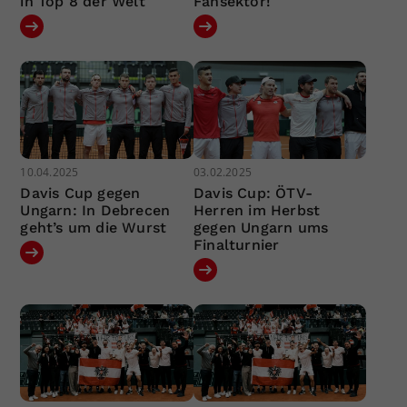
in Top 8 der Welt
Fansektor!
10.04.2025
03.02.2025
Davis Cup gegen
Davis Cup: ÖTV-
Ungarn: In Debrecen
Herren im Herbst
geht’s um die Wurst
gegen Ungarn ums
Finalturnier