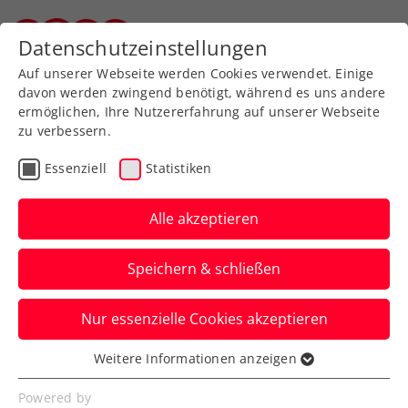
Zurück zur Newsübersicht
Datenschutzeinstellungen
Steirischer Tennisverband
Auf unserer Webseite werden Cookies verwendet. Einige
davon werden zwingend benötigt, während es uns andere
ermöglichen, Ihre Nutzererfahrung auf unserer Webseite
zu verbessern.
Turniere
ATP
Essenziell
Statistiken
BAD WALTERSDORF
TROPHY: Auch Novak und
Alle akzeptieren
Misolic weiter
Speichern & schließen
Damit kommt es beim ATP-Challenger
Nur essenzielle Cookies akzeptieren
gleich zu drei Achtelfinalkrachern mit rot-
weiß-roter Beteiligung.
Weitere Informationen anzeigen
Essenziell
Verfasst von: Presseaussendung / Redaktion, 18.09.2024
Essenzielle Cookies werden für grundlegende
Powered by