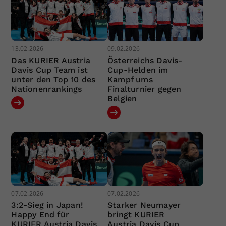
13.02.2026
09.02.2026
Das KURIER Austria
Österreichs Davis-
Davis Cup Team ist
Cup-Helden im
unter den Top 10 des
Kampf ums
Nationenrankings
Finalturnier gegen
Belgien
07.02.2026
07.02.2026
3:2-Sieg in Japan!
Starker Neumayer
Happy End für
bringt KURIER
KURIER Austria Davis
Austria Davis Cup