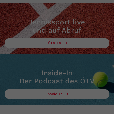
Tennissport live
und auf Abruf
ÖTV TV
Inside-In
Der Podcast des ÖTV
Inside-In