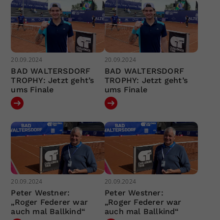
20.09.2024
20.09.2024
BAD WALTERSDORF
BAD WALTERSDORF
TROPHY: Jetzt geht’s
TROPHY: Jetzt geht’s
ums Finale
ums Finale
20.09.2024
20.09.2024
Peter Westner:
Peter Westner:
„Roger Federer war
„Roger Federer war
auch mal Ballkind“
auch mal Ballkind“