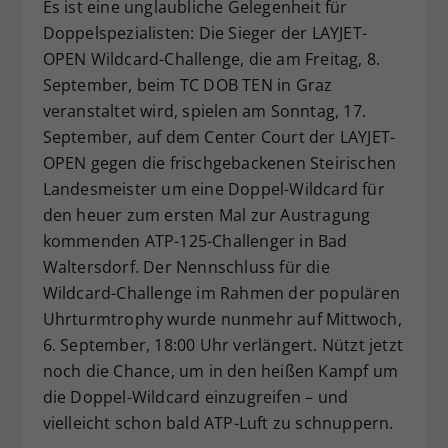
Es ist eine unglaubliche Gelegenheit für
Dieser Wert speichert Ihre Consent-
Doppelspezialisten: Die Sieger der LAYJET-
Einstellungen. Unter anderem eine
OPEN Wildcard-Challenge, die am Freitag, 8.
zufällig generierte ID, für die
September, beim TC DOB TEN in Graz
Zweck
historische Speicherung Ihrer
veranstaltet wird, spielen am Sonntag, 17.
vorgenommen Einstellungen, falls der
Webseiten-Betreiber dies eingestellt
September, auf dem Center Court der LAYJET-
hat.
OPEN gegen die frischgebackenen Steirischen
Landesmeister um eine Doppel-Wildcard für
den heuer zum ersten Mal zur Austragung
kommenden ATP-125-Challenger in Bad
Waltersdorf. Der Nennschluss für die
Wildcard-Challenge im Rahmen der populären
Uhrturmtrophy wurde nunmehr auf Mittwoch,
6. September, 18:00 Uhr verlängert. Nützt jetzt
noch die Chance, um in den heißen Kampf um
die Doppel-Wildcard einzugreifen – und
vielleicht schon bald ATP-Luft zu schnuppern.