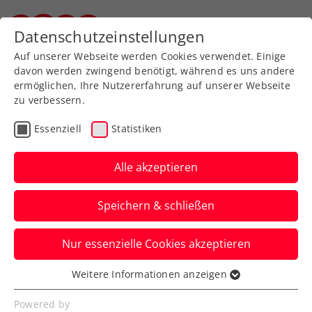
Zurück zur Newsübersicht
Datenschutzeinstellungen
Steirischer Tennisverband
Auf unserer Webseite werden Cookies verwendet. Einige
davon werden zwingend benötigt, während es uns andere
ermöglichen, Ihre Nutzererfahrung auf unserer Webseite
zu verbessern.
Turniere
ATP
Essenziell
Statistiken
LAYJET-OPEN:
Nennschluss für
Alle akzeptieren
Wildcard-Challenge bis
Speichern & schließen
6.9. um 18:00 Uhr
verlängert
Nur essenzielle Cookies akzeptieren
Weitere Informationen anzeigen
Kurzentschlossene können noch um die
Essenziell
Doppel-Wildcard für den ATP-Challenger
Essenzielle Cookies werden für grundlegende
Powered by