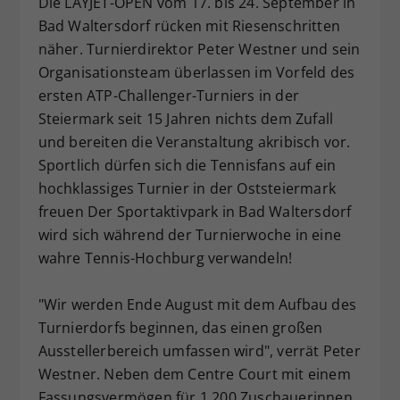
Die LAYJET-OPEN vom 17. bis 24. September in
Dieser Wert speichert Ihre Consent-
Bad Waltersdorf rücken mit Riesenschritten
Einstellungen. Unter anderem eine
näher. Turnierdirektor Peter Westner und sein
zufällig generierte ID, für die
Organisationsteam überlassen im Vorfeld des
Zweck
historische Speicherung Ihrer
ersten ATP-Challenger-Turniers in der
vorgenommen Einstellungen, falls der
Steiermark seit 15 Jahren nichts dem Zufall
Webseiten-Betreiber dies eingestellt
hat.
und bereiten die Veranstaltung akribisch vor.
Sportlich dürfen sich die Tennisfans auf ein
hochklassiges Turnier in der Oststeiermark
freuen Der Sportaktivpark in Bad Waltersdorf
wird sich während der Turnierwoche in eine
wahre Tennis-Hochburg verwandeln!
"Wir werden Ende August mit dem Aufbau des
Turnierdorfs beginnen, das einen großen
Ausstellerbereich umfassen wird", verrät Peter
Westner. Neben dem Centre Court mit einem
Fassungsvermögen für 1.200 Zuschauerinnen