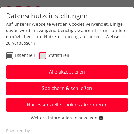
Zurück zur Newsübersicht
Datenschutzeinstellungen
Steirischer Tennisverband
Auf unserer Webseite werden Cookies verwendet. Einige
davon werden zwingend benötigt, während es uns andere
ermöglichen, Ihre Nutzererfahrung auf unserer Webseite
zu verbessern.
ATP
Essenziell
Statistiken
Die Vorbereitungen auf
die LAYJET-OPEN in Bad
Alle akzeptieren
Waltersdorf laufen auf
Speichern & schließen
Hochtouren
Nur essenzielle Cookies akzeptieren
Sebastian Ofner und Dominic Thiem
haben ihr Kommen schon vor längerer
Weitere Informationen anzeigen
Essenziell
Zeit angekündigt.
Essenzielle Cookies werden für grundlegende
Powered by