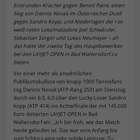
Erstrunden-Kracher gegen Benoit Paire, einen
Dieser Wert speichert Ihre Consent-
Sieg von Dennis Novak im Österreicher-Duell
Einstellungen. Unter anderem eine
zufällig generierte ID, für die
gegen Sandro Kopp, und Niederlagen der rot-
Zweck
historische Speicherung Ihrer
weiß-roten Lokalmatadore Joel Schwärzler,
vorgenommen Einstellungen, falls der
Sebastian Sorger und Lukas Neumayer – all
Webseiten-Betreiber dies eingestellt
das hatte der zweite Tag des Hauptbewerbes
hat.
bei den LAYJET-OPEN in Bad Waltersdorf zu
bieten.
Vor einer mehr als ansehnlichen
Publikumskulisse von knapp 1000 Tennisfans
zog Dennis Novak (ATP-Rang 253) am Dienstag
durch ein 6:3, 6:3 über den Lucky Loser Sandro
Kopp (ATP 414) ins Achtelfinale der mit 145.000
Euro dotierten LAYJET-OPEN in Bad
Waltersdorf ein. „Ich bin froh, wie das Match
heute gelaufen ist. Das war vom Anfang bis
zum Schluss eine sehr solide Leistung. Zu