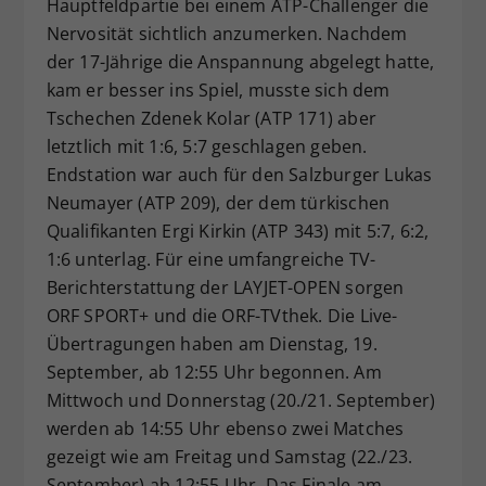
Hauptfeldpartie bei einem ATP-Challenger die
Nervosität sichtlich anzumerken. Nachdem
der 17-Jährige die Anspannung abgelegt hatte,
kam er besser ins Spiel, musste sich dem
Tschechen Zdenek Kolar (ATP 171) aber
letztlich mit 1:6, 5:7 geschlagen geben.
Endstation war auch für den Salzburger Lukas
Neumayer (ATP 209), der dem türkischen
Qualifikanten Ergi Kirkin (ATP 343) mit 5:7, 6:2,
1:6 unterlag. Für eine umfangreiche TV-
Berichterstattung der LAYJET-OPEN sorgen
ORF SPORT+ und die ORF-TVthek. Die Live-
Übertragungen haben am Dienstag, 19.
September, ab 12:55 Uhr begonnen. Am
Mittwoch und Donnerstag (20./21. September)
werden ab 14:55 Uhr ebenso zwei Matches
gezeigt wie am Freitag und Samstag (22./23.
September) ab 12:55 Uhr. Das Finale am