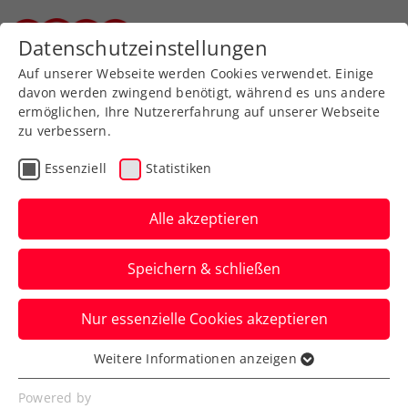
Zurück zur Newsübersicht
Datenschutzeinstellungen
Steirischer Tennisverband
Auf unserer Webseite werden Cookies verwendet. Einige
davon werden zwingend benötigt, während es uns andere
ermöglichen, Ihre Nutzererfahrung auf unserer Webseite
zu verbessern.
Turniere
ATP
Essenziell
Statistiken
LAYJET-OPEN: Novak
gewinnt Österreicher-
Alle akzeptieren
Duell gegen Kopp
Speichern & schließen
Sonst ist beim ATP-125-Challenger in Bad
Nur essenzielle Cookies akzeptieren
Waltersdorf aus rot-weiß-roter Sicht nur
noch Filip Misolic dabei.
Weitere Informationen anzeigen
Essenziell
Verfasst von: Presseaussendung / Redaktion, 19.09.2023
Essenzielle Cookies werden für grundlegende
Powered by