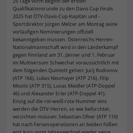
25 Tage vorm Beginn der ersten
Dieser Wert speichert Ihre Consent-
Qualifikationsrunde zu den Davis Cup Finals
Einstellungen. Unter anderem eine
2025 hat ÖTV-Davis-Cup-Kapitän und -
zufällig generierte ID, für die
Sportdirektor Jürgen Melzer am Montag seine
Zweck
historische Speicherung Ihrer
vorläufigen Nominierungen offiziell
vorgenommen Einstellungen, falls der
bekanntgeben müssen. Österreichs Herren-
Webseiten-Betreiber dies eingestellt
hat.
Nationalmannschaft wird in den Länderkampf
gegen Finnland am 31. Jänner und 1. Februar
im Multiversum Schwechat voraussichtlich mit
dem folgenden Quintett gehen: Jurij Rodionov
(ATP 166), Lukas Neumayer (ATP 216), Filip
Misolic (ATP 315), Lucas Miedler (ATP-Doppel
46) und Alexander Erler (ATP-Doppel 41).
Einzig auf die rot-weiß-rote Nummer eins
werden die ÖTV-Herren, so wie befürchtet,
verzichten müssen: Sebastian Ofner (ATP 110)
hat nach Fersenoperationen an beiden Füßen
erst kurz vorm Jahreswechsel wieder seine