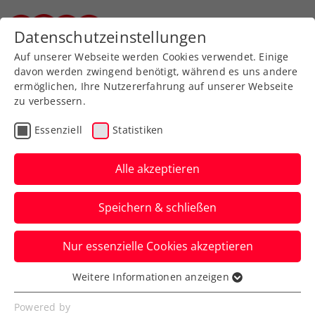
Zurück zur Newsübersicht
Datenschutzeinstellungen
Steirischer Tennisverband
Auf unserer Webseite werden Cookies verwendet. Einige
davon werden zwingend benötigt, während es uns andere
ermöglichen, Ihre Nutzererfahrung auf unserer Webseite
zu verbessern.
Davis Cup
Essenziell
Statistiken
Davis Cup: Österreich
gegen Finnland in
Alle akzeptieren
stärkstmöglicher
Speichern & schließen
Besetzung
Nur essenzielle Cookies akzeptieren
Jurij Rodionov, Lukas Neumayer, Filip
Misolic, Lucas Miedler und Alexander
Weitere Informationen anzeigen
Essenziell
Erler bilden das ÖTV-Team.
Essenzielle Cookies werden für grundlegende
Powered by