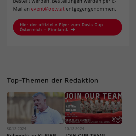
bestellt werden. Bestellungen werden per E-
Mail an
event@oetv.at
entgegengenommen.
Hier der offizielle Flyer zum Davis Cup
Österreich – Finnland.
Top-Themen der Redaktion
30.12.2024
10.12.2024
Schweda im KURIER
JOIN OUR TEAM!