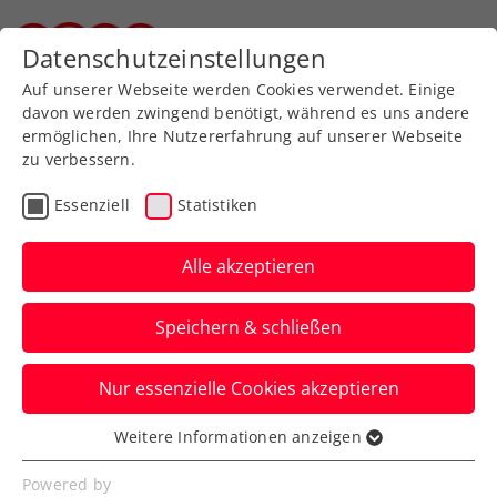
Zurück zur Newsübersicht
Datenschutzeinstellungen
Steirischer Tennisverband
Auf unserer Webseite werden Cookies verwendet. Einige
davon werden zwingend benötigt, während es uns andere
ermöglichen, Ihre Nutzererfahrung auf unserer Webseite
zu verbessern.
Davis Cup
Essenziell
Statistiken
Davis Cup: ÖTV-Herren
bei Auslosung der
Alle akzeptieren
Weltgruppe I gesetzt
Speichern & schließen
Am Donnerstag zu Mittag erfährt die
Nur essenzielle Cookies akzeptieren
Mannschaft von Jürgen Melzer ihren
nächsten Länderkampfgegner.
Weitere Informationen anzeigen
Essenziell
Verfasst von: Manuel Wachta, 06.02.2024
Essenzielle Cookies werden für grundlegende
Powered by