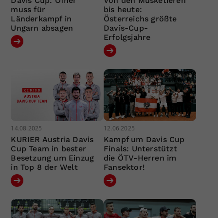
Davis Cup: Ofner
Von den Musketieren
muss für
bis heute:
Länderkampf in
Österreichs größte
Ungarn absagen
Davis-Cup-
Erfolgsjahre
14.08.2025
12.06.2025
KURIER Austria Davis
Kampf um Davis Cup
Cup Team in bester
Finals: Unterstützt
Besetzung um Einzug
die ÖTV-Herren im
in Top 8 der Welt
Fansektor!