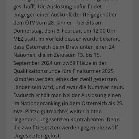
geschafft. Die Auslosung dafür findet –
Dieser Wert speichert Ihre Consent-
entgegen einer Auskunft der ITF gegenüber
Einstellungen. Unter anderem eine
zufällig generierte ID, für die
dem ÖTV vom 28. Jänner – bereits am
Zweck
historische Speicherung Ihrer
Donnerstag, dem 8. Februar, um 12:00 Uhr
vorgenommen Einstellungen, falls der
MEZ statt. Im Vorfeld dessen wurde bekannt,
Webseiten-Betreiber dies eingestellt
dass Österreich beim Draw unter jenen 24
hat.
Nationen, die im Zeitraum 13. bis 15.
September 2024 um zwölf Plätze in der
Qualifikationsrunde fürs Finalturnier 2025
kämpfen werden, eines der zwölf gesetzten
Länder sein wird, und zwar die Nummer neun.
Dadurch erhält man bei der Auslosung einen
im Nationenranking (in dem Österreich als 25.
zwei Plätze gutmachte) weiter hinten
liegenden, ungesetzten Kontrahenten. Denn
die zwölf Gesetzten werden gegen die zwölf
Ungesetzten gelost.