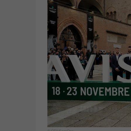
© ÖTV/SpotOne