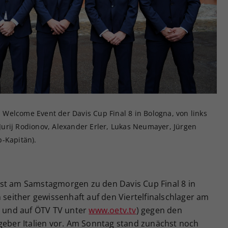
Zweck
generierte ID, für die historische Speicherung
Ihrer vorgenommen Einstellungen, falls der
Webseiten-Betreiber dies eingestellt hat.
Welcome Event der Davis Cup Final 8 in Bologna, von links
, Jurij Rodionov, Alexander Erler, Lukas Neumayer, Jürgen
p-Kapitän).
st am Samstagmorgen zu den Davis Cup Final 8 in
h seither gewissenhaft auf den Viertelfinalschlager am
1 und auf ÖTV TV unter
www.oetv.tv
) gegen den
tgeber Italien vor. Am Sonntag stand zunächst noch