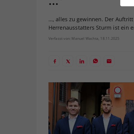
…“
ei
…, alles zu gewinnen. Der Auftri
Herrenausstatters Sturm ist ein e
S
Verfasst von: Manuel Wachta, 18.11.2025