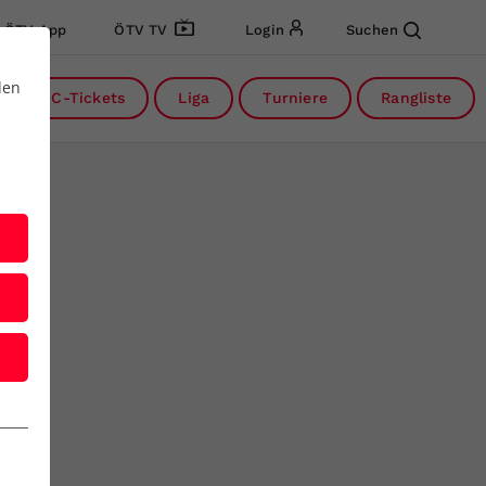
ÖTV App
ÖTV TV
Login
Suchen
den
DC-Tickets
Liga
Turniere
Rangliste