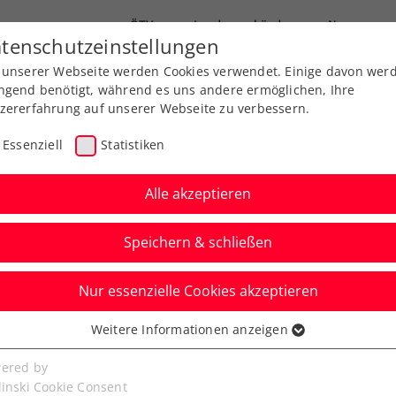
ÖTV
Landesverbände
News
tenschutzeinstellungen
 unserer Webseite werden Cookies verwendet. Einige davon wer
Ausbildungen
Services
Über uns
ngend benötigt, während es uns andere ermöglichen, Ihre
zererfahrung auf unserer Webseite zu verbessern.
Essenziell
Statistiken
Alle akzeptieren
Speichern & schließen
Nur essenzielle Cookies akzeptieren
a Davis Cup Team
Weitere Informationen anzeigen
ssenziell
en: „Nichts zu verlieren
senzielle Cookies werden für grundlegende Funktionen der
ered by
bseite benötigt. Dadurch ist gewährleistet, dass die Webseite
linski Cookie Consent