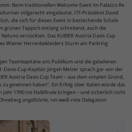
mm: Beim traditionellen Welcome Event im Palazzo Re
turnier stilgerecht eingeläutet. ITF-Präsident David
ch, die sich für dieses Event in bestechende Schale
m grünen Teppich entlang schreitend, auch die
 Netuno verzückten. Das KURIER Austria Davis Cup
des Wiener Herrenbekleiders Sturm am Parkring
ligen Teamkapitäne ans Publikum und die geladenen
d -Davis-Cup-Kapitän Jürgen Melzer sprach gar von der
RIER Austria Davis Cup Team – aus dem simplen Grund,
es zu gewinnen haben“. Ein Erfolg über Italien würde das
ahr 1990 ins Halbfinale bringen – und sicherlich nicht
Ohneberg angeführte, rot-weiß-rote Delegation