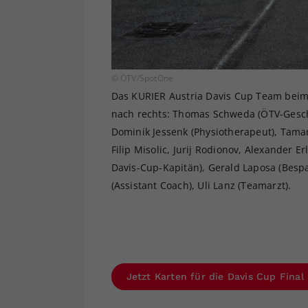
© ÖTV/SpotOne
Das KURIER Austria Davis Cup Team beim 
nach rechts: Thomas Schweda (ÖTV-Geschä
Dominik Jessenk (Physiotherapeut), Tama
Filip Misolic, Jurij Rodionov, Alexander 
Davis-Cup-Kapitän), Gerald Laposa (Besp
(Assistant Coach), Uli Lanz (Teamarzt).
Jetzt Karten für die Davis Cup Final