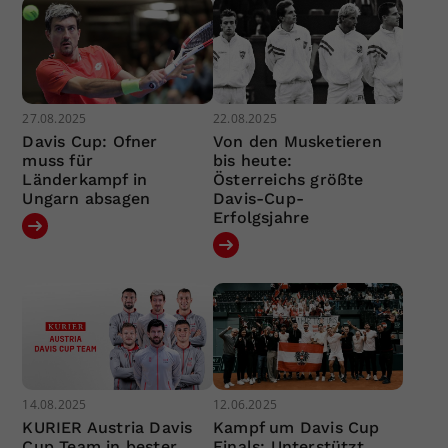
27.08.2025
22.08.2025
Davis Cup: Ofner
Von den Musketieren
muss für
bis heute:
Länderkampf in
Österreichs größte
Ungarn absagen
Davis-Cup-
Erfolgsjahre
14.08.2025
12.06.2025
KURIER Austria Davis
Kampf um Davis Cup
Cup Team in bester
Finals: Unterstützt