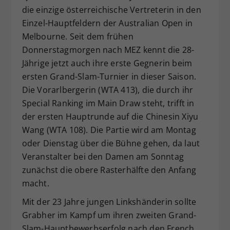
die einzige österreichische Vertreterin in den
Dieser Wert speichert Ihre Consent-
Einzel-Hauptfeldern der Australian Open in
Einstellungen. Unter anderem eine
zufällig generierte ID, für die
Melbourne. Seit dem frühen
Zweck
historische Speicherung Ihrer
Donnerstagmorgen nach MEZ kennt die 28-
vorgenommen Einstellungen, falls der
Jährige jetzt auch ihre erste Gegnerin beim
Webseiten-Betreiber dies eingestellt
ersten Grand-Slam-Turnier in dieser Saison.
hat.
Die Vorarlbergerin (WTA 413), die durch ihr
Special Ranking im Main Draw steht, trifft in
der ersten Hauptrunde auf die Chinesin Xiyu
Wang (WTA 108). Die Partie wird am Montag
oder Dienstag über die Bühne gehen, da laut
Veranstalter bei den Damen am Sonntag
zunächst die obere Rasterhälfte den Anfang
macht.
Mit der 23 Jahre jungen Linkshänderin sollte
Grabher im Kampf um ihren zweiten Grand-
Slam-Hauptbewerbserfolg nach den French