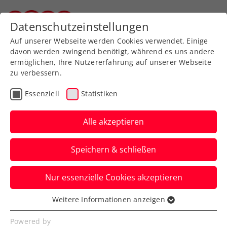
Zurück zur Newsübersicht
Datenschutzeinstellungen
Steirischer Tennisverband
Auf unserer Webseite werden Cookies verwendet. Einige
davon werden zwingend benötigt, während es uns andere
ermöglichen, Ihre Nutzererfahrung auf unserer Webseite
zu verbessern.
WTA
Turniere
Essenziell
Statistiken
Australian Open: Lösbare
Aufgabe für Grabher im
Alle akzeptieren
Hauptfeld
Speichern & schließen
Das ÖTV-Ass bekommt es in Melbourne
Nur essenzielle Cookies akzeptieren
in der ersten Runde mit Xiyu Wang zu tun.
Weitere Informationen anzeigen
Verfasst von: Manuel Wachta, 09.01.2025
Essenziell
Essenzielle Cookies werden für grundlegende
Powered by