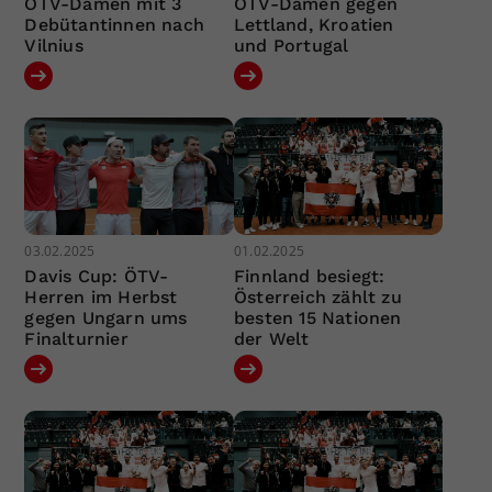
ÖTV-Damen mit 3
ÖTV-Damen gegen
Debütantinnen nach
Lettland, Kroatien
Vilnius
und Portugal
03.02.2025
01.02.2025
Davis Cup: ÖTV-
Finnland besiegt:
Herren im Herbst
Österreich zählt zu
gegen Ungarn ums
besten 15 Nationen
Finalturnier
der Welt