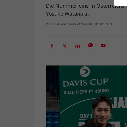
ei
Die Nummer eins in Österreichs H
Yosuke Watanuki.
Verfasst von: Manuel Wachta, 05.02.2026
S