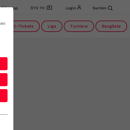
ÖTV App
ÖTV TV
Login
Suchen
den
DC-Tickets
Liga
Turniere
Rangliste