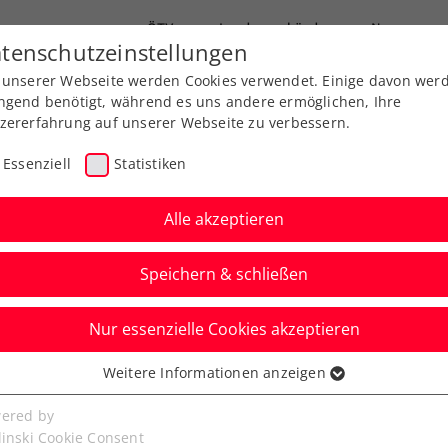
ÖTV
Landesverbände
News
tenschutzeinstellungen
 unserer Webseite werden Cookies verwendet. Einige davon wer
Ausbildungen
Services
Über uns
ngend benötigt, während es uns andere ermöglichen, Ihre
zererfahrung auf unserer Webseite zu verbessern.
Essenziell
Statistiken
Alle akzeptieren
Speichern & schließen
Nur essenzielle Cookies akzeptieren
 für KURIER Austria
Weitere Informationen anzeigen
ssenziell
 in Japan
senzielle Cookies werden für grundlegende Funktionen der
ered by
bseite benötigt. Dadurch ist gewährleistet, dass die Webseite
linski Cookie Consent