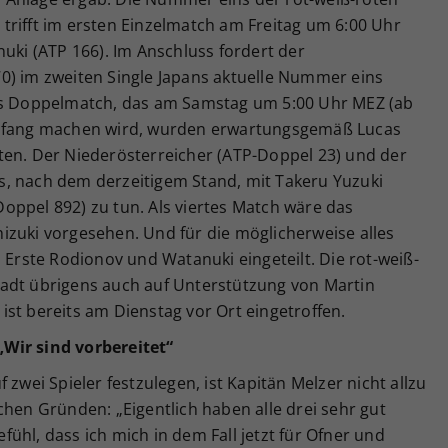
trifft im ersten Einzelmatch am Freitag um 6:00 Uhr
nuki (ATP 166). Im Anschluss fordert der
0) im zweiten Single Japans aktuelle Nummer eins
das Doppelmatch, das am Samstag um 5:00 Uhr MEZ (ab
Anfang machen wird, wurden erwartungsgemäß Lucas
ten. Der Niederösterreicher (ATP-Doppel 23) und der
, nach dem derzeitigem Stand, mit Takeru Yuzuki
oppel 892) zu tun. Als viertes Match wäre das
izuki vorgesehen. Und für die möglicherweise alles
s Erste Rodionov und Watanuki eingeteilt. Die rot-weiß-
adt übrigens auch auf Unterstützung von Martin
st bereits am Dienstag vor Ort eingetroffen.
Wir sind vorbereitet“
 zwei Spieler festzulegen, ist Kapitän Melzer nicht allzu
chen Gründen: „Eigentlich haben alle drei sehr gut
gefühl, dass ich mich in dem Fall jetzt für Ofner und