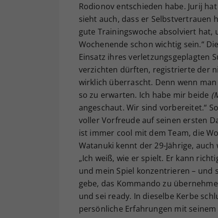
Rodionov entschieden habe. Jurij ha
sieht auch, dass er Selbstvertrauen h
gute Trainingswoche absolviert hat, 
Wochenende schon wichtig sein.“ Die
Einsatz ihres verletzungsgeplagten S
verzichten dürften, registrierte der 
wirklich überrascht. Denn wenn man 
so zu erwarten. Ich habe mir beide
(
angeschaut. Wir sind vorbereitet.“ S
voller Vorfreude auf seinen ersten Dav
ist immer cool mit dem Team, die Woc
Watanuki kennt der 29-Jährige, auch 
„Ich weiß, wie er spielt. Er kann rich
und mein Spiel konzentrieren – und 
gebe, das Kommando zu übernehmen.“ 
und sei ready. In dieselbe Kerbe sc
persönliche Erfahrungen mit seinem G