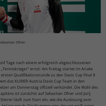
Zweck
generierte ID, für die historische Speicherung
Ihrer vorgenommen Einstellungen, falls der
Webseiten-Betreiber dies eingestellt hat.
Sebastian Ofner.
 Fünf Tage nach einem erfolgreich abgeschlossenen
„Tenniskrieger“ ernst: Am Freitag startet im Ariake
ersten Qualifikationsrunde zu den Davis Cup Final 8
wem das KURIER Austria Davis Cup Team in den
elzer am Donnerstag offiziell verkündet. Die Wahl des
pitäns ist zunächst auf Sebastian Ofner und Jurij
Steirer läuft zum Start ein, wie die Auslosung vom
 Anlage ergab: Die Nummer eins der rot-weiß-roten