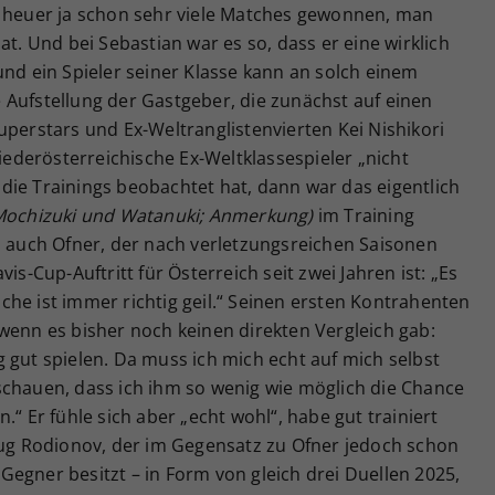
t heuer ja schon sehr viele Matches gewonnen, man
at. Und bei Sebastian war es so, dass er eine wirklich
und ein Spieler seiner Klasse kann an solch einem
 Aufstellung der Gastgeber, die zunächst auf einen
uperstars und Ex-Weltranglistenvierten Kei Nishikori
niederösterreichische Ex-Weltklassespieler „nicht
die Trainings beobachtet hat, dann war das eigentlich
Mochizuki und Watanuki; Anmerkung)
im Training
o auch Ofner, der nach verletzungsreichen Saisonen
is-Cup-Auftritt für Österreich seit zwei Jahren ist: „Es
he ist immer richtig geil.“ Seinen ersten Kontrahenten
wenn es bisher noch keinen direkten Vergleich gab:
tig gut spielen. Da muss ich mich echt auf mich selbst
schauen, dass ich ihm so wenig wie möglich die Chance
Er fühle sich aber „echt wohl“, habe gut trainiert
hlug Rodionov, der im Gegensatz zu Ofner jedoch schon
egner besitzt – in Form von gleich drei Duellen 2025,