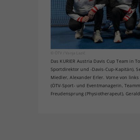
© ÖTV / Vanja Lazić
Das KURIER Austria Davis Cup Team in Tok
Sportdirektor und -Davis-Cup-Kapitän), S
Miedler, Alexander Erler. Vorne von lin
(ÖTV-Sport- und Eventmanagerin, Teamma
Freudensprung (Physiotherapeut), Gerald 