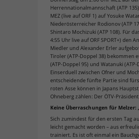
Herrennationalmannschaft (ATP 135) 
MEZ (live auf ORF 1) auf Yosuke Wata
Niederösterreicher Rodionov (ATP 17
Shintaro Mochizuki (ATP 108). Für 
4:55 Uhr live auf ORF SPORT+) den 
Miedler und Alexander Erler aufgebo
Tiroler (ATP-Doppel 38) bekommen es
(ATP-Doppel 95) und Watanuki (ATP-D
Einserduell zwischen Ofner und Moch
entscheidende fünfte Partie sind für
roten Asse können in Japans Hauptst
Ohneberg zählen: Der ÖTV-Präsident i
Keine Überraschungen für Melzer: „
Sich zumindest für den ersten Tag auf
leicht gemacht worden – aus erfreuli
trainiert. Es ist oft einmal ein Bauch