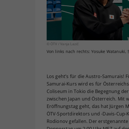
© ÖTV / Vanja Lazić
Von links nach rechts: Yosuke Watanuki, 
Los geht’s für die Austro-Samurais!
Samurai-Kurs wird es für Österreichs 
Coliseum in Tokio die Begegnung der 
zwischen Japan und Österreich. Mit 
Eröffnungstag geht, das hat Jürgen M
ÖTV-Sportdirektors und -Davis-Cup-Ka
Rodionov gefallen. Der erstgenannte 
Donnerstag um 2:00 Uhr MEZ auf der