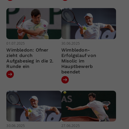
01.07.2025
30.06.2025
Wimbledon: Ofner
Wimbledon-
zieht durch
Erfolgslauf von
Aufgabesieg in die 2.
Misolic im
Runde ein
Hauptbewerb
beendet
30.06.2025
27.06.2025