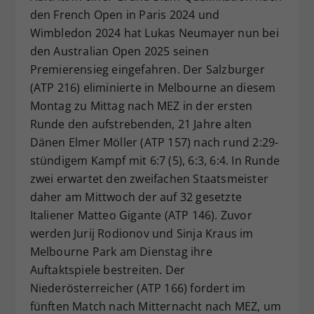
den French Open in Paris 2024 und
Dieser Wert speichert Ihre Consent-
Wimbledon 2024 hat Lukas Neumayer nun bei
Einstellungen. Unter anderem eine
zufällig generierte ID, für die
den Australian Open 2025 seinen
Zweck
historische Speicherung Ihrer
Premierensieg eingefahren. Der Salzburger
vorgenommen Einstellungen, falls der
(ATP 216) eliminierte in Melbourne an diesem
Webseiten-Betreiber dies eingestellt
Montag zu Mittag nach MEZ in der ersten
hat.
Runde den aufstrebenden, 21 Jahre alten
Dänen Elmer Möller (ATP 157) nach rund 2:29-
stündigem Kampf mit 6:7 (5), 6:3, 6:4. In Runde
zwei erwartet den zweifachen Staatsmeister
daher am Mittwoch der auf 32 gesetzte
Italiener Matteo Gigante (ATP 146). Zuvor
werden Jurij Rodionov und Sinja Kraus im
Melbourne Park am Dienstag ihre
Auftaktspiele bestreiten. Der
Niederösterreicher (ATP 166) fordert im
fünften Match nach Mitternacht nach MEZ, um