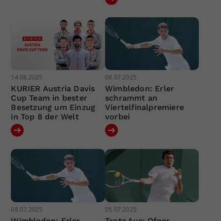
14.08.2025
08.07.2025
KURIER Austria Davis
Wimbledon: Erler
Cup Team in bester
schrammt an
Besetzung um Einzug
Viertelfinalpremiere
in Top 8 der Welt
vorbei
08.07.2025
05.07.2025
Wimbledon: Erler
Trotz Aus: Ofner