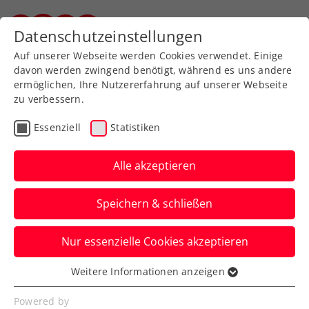
Zurück zur Newsübersicht
Datenschutzeinstellungen
Steirischer Tennisverband
Auf unserer Webseite werden Cookies verwendet. Einige
davon werden zwingend benötigt, während es uns andere
ermöglichen, Ihre Nutzererfahrung auf unserer Webseite
zu verbessern.
ATP
WTA
Turniere
Essenziell
Statistiken
Australian Open:
Neumayer erkämpft sich
Alle akzeptieren
Premierensieg
Speichern & schließen
Das ÖTV-Ass sorgt für einen gelungenen
Nur essenzielle Cookies akzeptieren
rot-weiß-roten Auftakt beim Grand-Slam-
Turnier in Melbourne.
Weitere Informationen anzeigen
Essenziell
Verfasst von: Manuel Wachta, 06.01.2025
Essenzielle Cookies werden für grundlegende
Powered by