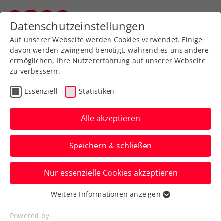
Zurück zur Newsübersicht
Datenschutzeinstellungen
Steirischer Tennisverband
Auf unserer Webseite werden Cookies verwendet. Einige
davon werden zwingend benötigt, während es uns andere
ermöglichen, Ihre Nutzererfahrung auf unserer Webseite
zu verbessern.
ATP
Turniere
Essenziell
Statistiken
Wimbledon: Lösbare
Aufgaben für Ofner und
Alle akzeptieren
Misolic
Speichern & schließen
Österreichs zwei Topspieler haben beim
Nur essenzielle Cookies akzeptieren
Grand Slam in London jeweils recht
schwierige, aber ungesetzte Gegner.
Weitere Informationen anzeigen
Essenziell
Verfasst von: Manuel Wachta, 27.06.2025
Essenzielle Cookies werden für grundlegende
Powered by