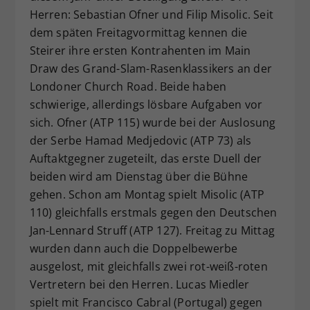
Herren: Sebastian Ofner und Filip Misolic. Seit
Dieser Wert speichert Ihre Consent-
dem späten Freitagvormittag kennen die
Einstellungen. Unter anderem eine
zufällig generierte ID, für die
Steirer ihre ersten Kontrahenten im Main
Zweck
historische Speicherung Ihrer
Draw des Grand-Slam-Rasenklassikers an der
vorgenommen Einstellungen, falls der
Londoner Church Road. Beide haben
Webseiten-Betreiber dies eingestellt
schwierige, allerdings lösbare Aufgaben vor
hat.
sich. Ofner (ATP 115) wurde bei der Auslosung
der Serbe Hamad Medjedovic (ATP 73) als
Auftaktgegner zugeteilt, das erste Duell der
beiden wird am Dienstag über die Bühne
gehen. Schon am Montag spielt Misolic (ATP
110) gleichfalls erstmals gegen den Deutschen
Jan-Lennard Struff (ATP 127). Freitag zu Mittag
wurden dann auch die Doppelbewerbe
ausgelost, mit gleichfalls zwei rot-weiß-roten
Vertretern bei den Herren. Lucas Miedler
spielt mit Francisco Cabral (Portugal) gegen