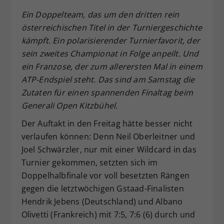
Dieser Wert speichert Ihre Consent-
Ein Doppelteam, das um den dritten rein
Einstellungen. Unter anderem eine
österreichischen Titel in der Turniergeschichte
zufällig generierte ID, für die
kämpft. Ein polarisierender Turnierfavorit, der
Zweck
historische Speicherung Ihrer
sein zweites Championat in Folge anpeilt. Und
vorgenommen Einstellungen, falls der
ein Franzose, der zum allerersten Mal in einem
Webseiten-Betreiber dies eingestellt
hat.
ATP-Endspiel steht. Das sind am Samstag die
Zutaten für einen
spannenden Finaltag beim
Generali Open Kitzbühel.
Der Auftakt in den Freitag hätte besser nicht
verlaufen können: Denn Neil Oberleitner und
Joel Schwärzler, nur mit einer Wildcard in das
Turnier gekommen, setzten sich im
Doppelhalbfinale vor voll besetzten Rängen
gegen die letztwöchigen Gstaad-Finalisten
Hendrik Jebens (Deutschland) und Albano
Olivetti (Frankreich) mit 7:5, 7:6 (6) durch und