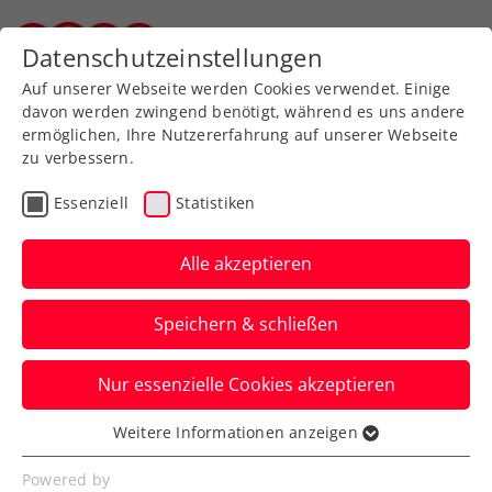
Zurück zur Newsübersicht
Datenschutzeinstellungen
Steirischer Tennisverband
Auf unserer Webseite werden Cookies verwendet. Einige
davon werden zwingend benötigt, während es uns andere
ermöglichen, Ihre Nutzererfahrung auf unserer Webseite
zu verbessern.
Turniere
ATP
Essenziell
Statistiken
Finale!
Oberleitner/Schwärzler
Alle akzeptieren
begeistern beim Generali
Speichern & schließen
Open Kitzbühel
Nur essenzielle Cookies akzeptieren
Das ÖTV-Duo, ein Showman und ein
Shootingstar lassen gespannt auf den
Weitere Informationen anzeigen
Essenziell
Finaltag des ATP-Turniers blicken.
Essenzielle Cookies werden für grundlegende
Powered by