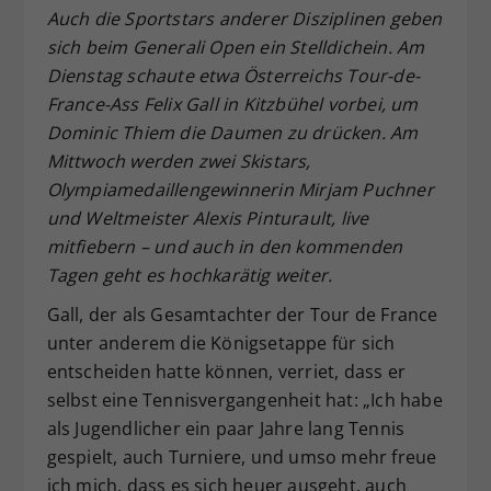
Auch die Sportstars anderer Disziplinen geben
Dieser Wert speichert Ihre Consent-
sich beim Generali Open ein Stelldichein. Am
Einstellungen. Unter anderem eine
zufällig generierte ID, für die
Dienstag schaute etwa Österreichs Tour-de-
Zweck
historische Speicherung Ihrer
France-Ass Felix Gall in Kitzbühel vorbei, um
vorgenommen Einstellungen, falls der
Dominic Thiem die Daumen zu drücken. Am
Webseiten-Betreiber dies eingestellt
Mittwoch werden zwei Skistars,
hat.
Olympiamedaillengewinnerin Mirjam Puchner
und Weltmeister Alexis Pinturault, live
mitfiebern – und auch in den kommenden
Tagen geht es hochkarätig weiter.
Gall, der als Gesamtachter der Tour de France
unter anderem die Königsetappe für sich
entscheiden hatte können, verriet, dass er
selbst eine Tennisvergangenheit hat: „Ich habe
als Jugendlicher ein paar Jahre lang Tennis
gespielt, auch Turniere, und umso mehr freue
ich mich, dass es sich heuer ausgeht, auch