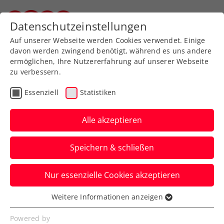
Zurück zur Newsübersicht
Datenschutzeinstellungen
Steirischer Tennisverband
Auf unserer Webseite werden Cookies verwendet. Einige
davon werden zwingend benötigt, während es uns andere
ermöglichen, Ihre Nutzererfahrung auf unserer Webseite
zu verbessern.
Turniere
ATP
Essenziell
Statistiken
Generali Open Kitzbühel:
Sportstars geben sich die
Alle akzeptieren
Klinke in die Hand
Speichern & schließen
Von Radstar Felix Gall über die
Nur essenzielle Cookies akzeptieren
Wintersportler:innen: Das ATP-Turnier
stößt allseits auf Begeisterung.
Weitere Informationen anzeigen
Essenziell
Verfasst von: Presseaussendung / Redaktion, 02.08.2023
Essenzielle Cookies werden für grundlegende
Powered by