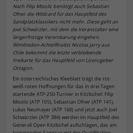
Nach Filip Misolic benötigt auch Sebastian
Dieser Wert speichert Ihre Consent-
Ofner die Wildcard für das Hauptfeld des
Einstellungen. Unter anderem eine
zufällig generierte ID, für die
Sandplatzklassikers nicht mehr. Diese geht an
Zweck
historische Speicherung Ihrer
Joel Schwärzler, mit dem die Veranstalter eine
vorgenommen Einstellungen, falls der
längerfristige Vereinbarung eingehen.
Webseiten-Betreiber dies eingestellt
Wimbledon-Achtelfinalist Nicolas Jarry aus
hat.
Chile bekommt die letzte verbleibende
Freikarte für das Hauptfeld von Lizenzgeber
Octagon.
Ein österreichisches Kleeblatt trägt die rot-
weiß-roten Hoffnungen für das in drei Tagen
startende ATP-250-Turnier in Kitzbühel: Filip
Misolic (ATP 105), Sebastian Ofner (ATP 141),
Lukas Neumayer (ATP 168) und jetzt auch Joel
Schwärzler (ATP 384) werden im Hauptfeld des
Generali Open Kitzbühel aufschlagen, das am
kommenden Samstag mit der Qualifikation