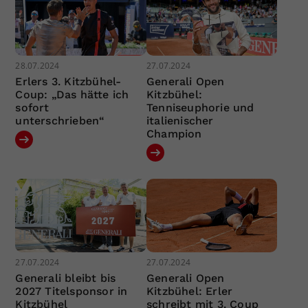
28.07.2024
27.07.2024
Erlers 3. Kitzbühel-
Generali Open
Coup: „Das hätte ich
Kitzbühel:
sofort
Tenniseuphorie und
unterschrieben“
italienischer
Champion
27.07.2024
27.07.2024
Generali bleibt bis
Generali Open
2027 Titelsponsor in
Kitzbühel: Erler
Kitzbühel
schreibt mit 3. Coup