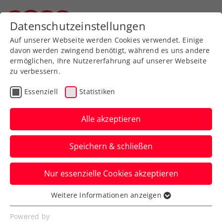
Zurück zur Newsübersicht
Datenschutzeinstellungen
Steirischer Tennisverband
Auf unserer Webseite werden Cookies verwendet. Einige
davon werden zwingend benötigt, während es uns andere
ermöglichen, Ihre Nutzererfahrung auf unserer Webseite
zu verbessern.
Turniere
ATP
Essenziell
Statistiken
Generali Open Kitzbühel:
Auch Schwärzler erhält
Alle akzeptieren
Wildcard
Speichern & schließen
Dadurch stehen insgesamt vier
Nur essenzielle Cookies akzeptieren
Österreicher im Hauptbewerb des ATP-
250-Heimturniers in Tirol.
Weitere Informationen anzeigen
Essenziell
Verfasst von: Presseaussendung / Redaktion, 16.07.2025
Essenzielle Cookies werden für grundlegende
Powered by