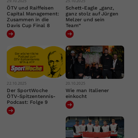
29.10.2025
25.10.2025
ÖTV und Raiffeisen
Schett-Eagle „ganz,
Capital Management:
ganz stolz auf Jürgen
Zusammen in die
Melzer und sein
Davis Cup Final 8
Team“
22.10.2025
20.10.2025
Der SportWoche
Wie man Italiener
ÖTV-Spitzentennis-
einkocht
Podcast: Folge 9