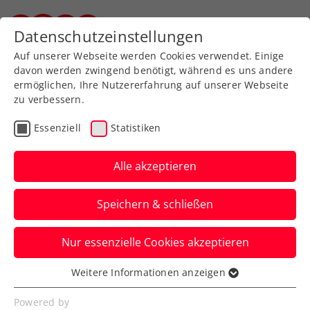
Zurück zur Newsübersicht
Datenschutzeinstellungen
Steirischer Tennisverband
Auf unserer Webseite werden Cookies verwendet. Einige
davon werden zwingend benötigt, während es uns andere
ermöglichen, Ihre Nutzererfahrung auf unserer Webseite
zu verbessern.
Davis Cup
Essenziell
Statistiken
Davis Cup Österreich –
Belgien in Wien: Jetzt
Alle akzeptieren
Karten sichern!
Speichern & schließen
Unterstützt das KURIER Austria Davis Cup
Nur essenzielle Cookies akzeptieren
Team auf dem Weg unter die besten acht
Nationen der Welt.
Weitere Informationen anzeigen
Essenziell
Verfasst von: Manuel Wachta, 19.05.2026
Essenzielle Cookies werden für grundlegende
Powered by