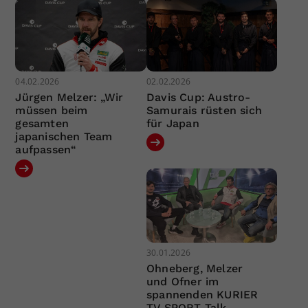
04.02.2026
02.02.2026
Jürgen Melzer: „Wir
Davis Cup: Austro-
müssen beim
Samurais rüsten sich
gesamten
für Japan
japanischen Team
aufpassen“
30.01.2026
Ohneberg, Melzer
und Ofner im
spannenden KURIER
TV SPORT Talk