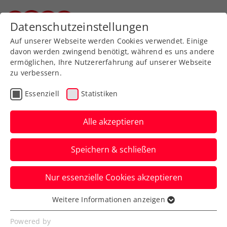
Zurück zur Newsübersicht
Datenschutzeinstellungen
Steirischer Tennisverband
Auf unserer Webseite werden Cookies verwendet. Einige
davon werden zwingend benötigt, während es uns andere
ermöglichen, Ihre Nutzererfahrung auf unserer Webseite
zu verbessern.
Davis Cup
Essenziell
Statistiken
Ticker zum Davis Cup
Österreich – Türkei, Tag
Alle akzeptieren
3: So geht es weiter
Speichern & schließen
Hier erfahrt ihr heute die neusten
Nur essenzielle Cookies akzeptieren
Updates zum Länderkampf in Bad
Waltersdorf.
Weitere Informationen anzeigen
Essenziell
Verfasst von: Manuel Wachta, 15.09.2024
Essenzielle Cookies werden für grundlegende
Powered by