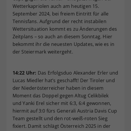
Wetterkapriolen auch am heutigen 15.
Dieser Wert speichert Ihre Consent-
September 2024, bei freiem Eintritt für alle
Einstellungen. Unter anderem eine
zufällig generierte ID, für die
Tennisfans. Aufgrund der recht instabilen
Zweck
historische Speicherung Ihrer
Wettersituation kommt es zu Änderungen des
vorgenommen Einstellungen, falls der
Zeitplans – so auch an diesem Sonntag. Hier
Webseiten-Betreiber dies eingestellt
bekommt ihr die neuesten Updates, wie es in
hat.
der Steiermark weitergeht.
14:22 Uhr:
Das Erfolgsduo Alexander Erler und
Lucas Miedler hat’s geschafft! Der Tiroler und
der Niederösterreicher haben in diesem
Moment das Doppel gegen Altug Celikbilek
und Yanki Erel sicher mit 6:3, 6:4 gewonnen,
hiermit auf 3:0 fürs Generali Austria Davis Cup
Team gestellt und den rot-weiß-roten Sieg
fixiert. Damit schlägt Österreich 2025 in der