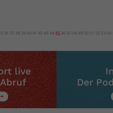
35
36
37
38
39
40
41
42
43
44
45
46
47
48
49
50
51
52
53
54
rt live
I
 Abruf
Der Po