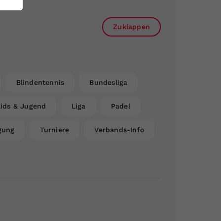
Zuklappen
Blindentennis
Bundesliga
ids & Jugend
Liga
Padel
gung
Turniere
Verbands-Info