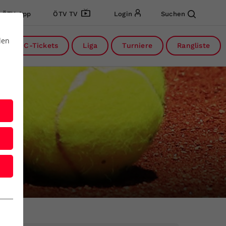
ÖTV App
ÖTV TV
Login
Suchen
den
DC-Tickets
Liga
Turniere
Rangliste