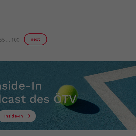
55
100
next
nside-In
dcast des ÖTV
Inside-In