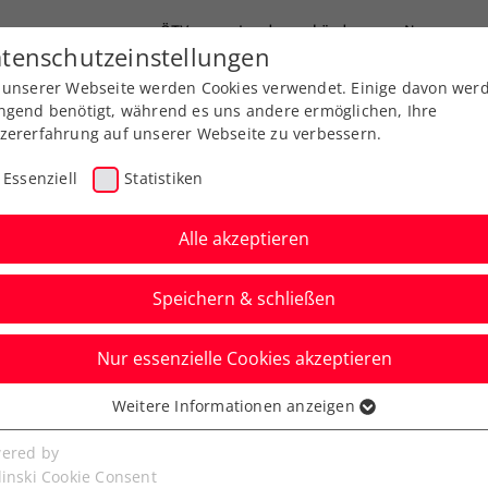
ÖTV
Landesverbände
News
tenschutzeinstellungen
 unserer Webseite werden Cookies verwendet. Einige davon wer
Ausbildungen
Services
Über uns
ngend benötigt, während es uns andere ermöglichen, Ihre
zererfahrung auf unserer Webseite zu verbessern.
Essenziell
Statistiken
Alle akzeptieren
Aktuelle News
Speichern & schließen
Nur essenzielle Cookies akzeptieren
Weitere Informationen anzeigen
ssenziell
senzielle Cookies werden für grundlegende Funktionen der
ered by
bseite benötigt. Dadurch ist gewährleistet, dass die Webseite
linski Cookie Consent