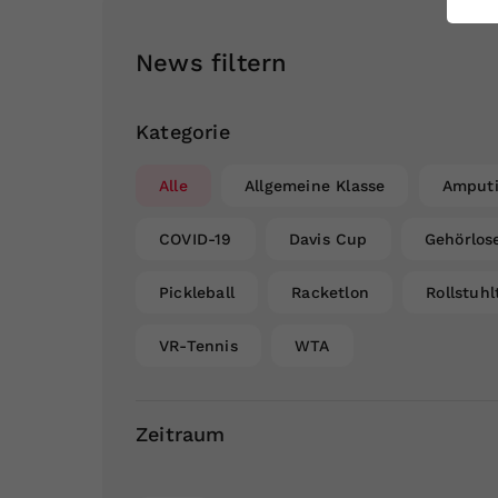
ei
News filtern
S
Kategorie
Alle
Allgemeine Klasse
Amputi
COVID-19
Davis Cup
Gehörlos
Pickleball
Racketlon
Rollstuhl
VR-Tennis
WTA
Zeitraum