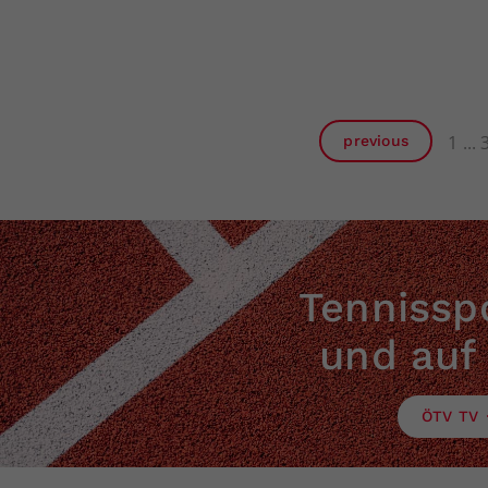
1
previous
Tennisspo
und auf
ÖTV TV