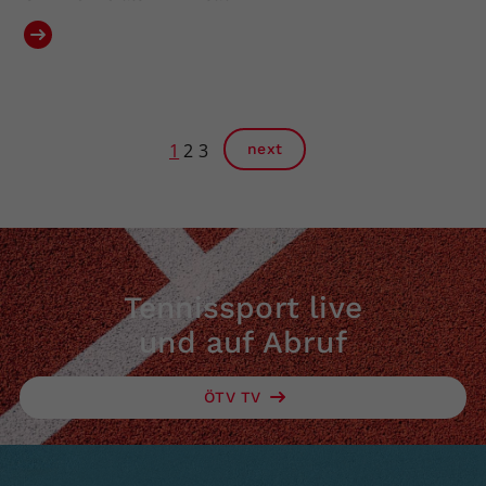
1
2
3
next
Tennissport live
und auf Abruf
ÖTV TV