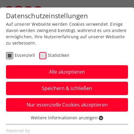
Datenschutzeinstellungen
Steirischer Tennisverband
Auf unserer Webseite werden Cookies verwendet. Einige
davon werden zwingend benötigt, während es uns andere
ermöglichen, Ihre Nutzererfahrung auf unserer Webseite
zu verbessern.
Aktuelle News
Essenziell
Statistiken
Alle akzeptieren
Speichern & schließen
Nur essenzielle Cookies akzeptieren
Weitere Informationen anzeigen
Essenziell
News filtern
Essenzielle Cookies werden für grundlegende
Powered by