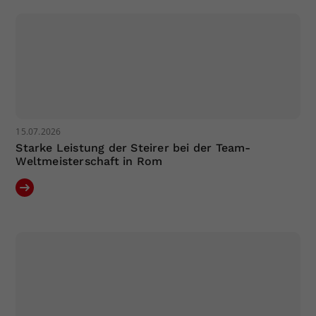
Dieser Wert speichert Ihre Consent-
Einstellungen. Unter anderem eine
zufällig generierte ID, für die
Zweck
historische Speicherung Ihrer
vorgenommen Einstellungen, falls der
Webseiten-Betreiber dies eingestellt
hat.
15.07.2026
Starke Leistung der Steirer bei der Team-
Weltmeisterschaft in Rom