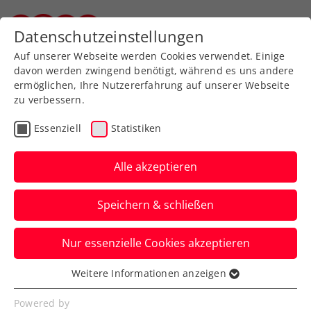
Datenschutzeinstellungen
Steirischer Tennisverband
Auf unserer Webseite werden Cookies verwendet. Einige
davon werden zwingend benötigt, während es uns andere
ermöglichen, Ihre Nutzererfahrung auf unserer Webseite
zu verbessern.
Aktuelle News
Essenziell
Statistiken
Alle akzeptieren
Speichern & schließen
Nur essenzielle Cookies akzeptieren
Weitere Informationen anzeigen
Essenziell
News filtern
Essenzielle Cookies werden für grundlegende
Powered by