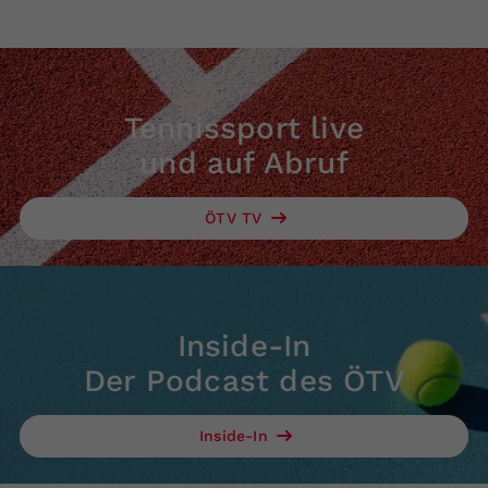
Tennissport live
und auf Abruf
ÖTV TV
Inside-In
Der Podcast des ÖTV
Inside-In