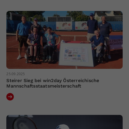
Dieser Wert speichert Ihre Consent-
Einstellungen. Unter anderem eine
zufällig generierte ID, für die
Zweck
historische Speicherung Ihrer
vorgenommen Einstellungen, falls der
Webseiten-Betreiber dies eingestellt
hat.
25.09.2025
Steirer Sieg bei win2day Österreichische
Mannschaftsstaatsmeisterschaft